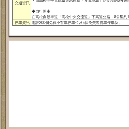
・由高松琴平電氣鐵道志度線「琴電屋島」站徒歩約5分鍾
交通資訊
◆自行開車
在高松自動車道「高松中央交流道」下高速公路，8公里約1
停車資訊
附設200個免費小客車停車位及5個免費遊覽車停車位。