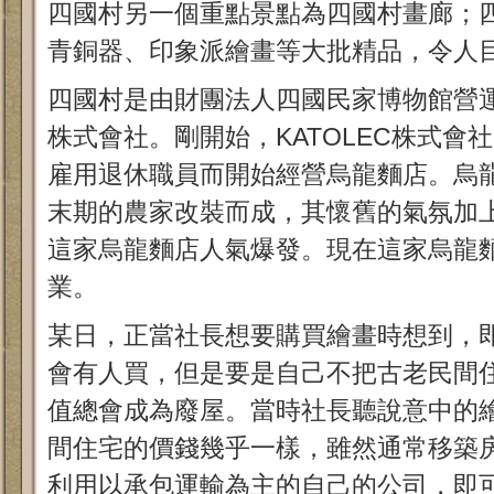
四國村另一個重點景點為四國村畫廊；
青銅器、印象派繪畫等大批精品，令人
四國村是由財團法人四國民家博物館營運，
株式會社。剛開始，KATOLEC株式會
雇用退休職員而開始經營烏龍麵店。烏
末期的農家改裝而成，其懷舊的氣氛加
這家烏龍麵店人氣爆發。現在這家烏龍
業。
某日，正當社長想要購買繪畫時想到，
會有人買，但是要是自己不把古老民間
值總會成為廢屋。當時社長聽說意中的
間住宅的價錢幾乎一樣，雖然通常移築
利用以承包運輸為主的自己的公司，即