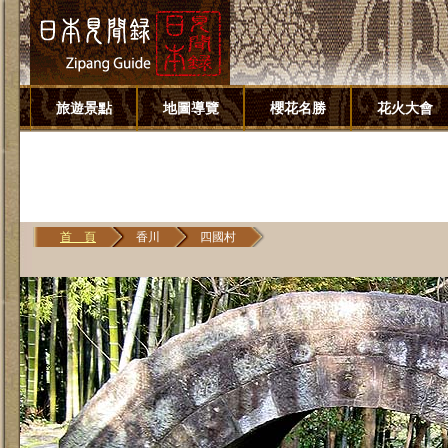
旅遊景點
地圖導覽
櫻花名勝
花火大會
首 頁
香川
四國村