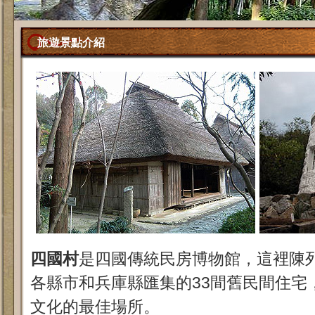
旅遊景點介紹
四國村
是四國傳統民房博物館，這裡陳
各縣市和兵庫縣匯集的33間舊民間住宅
文化的最佳場所。