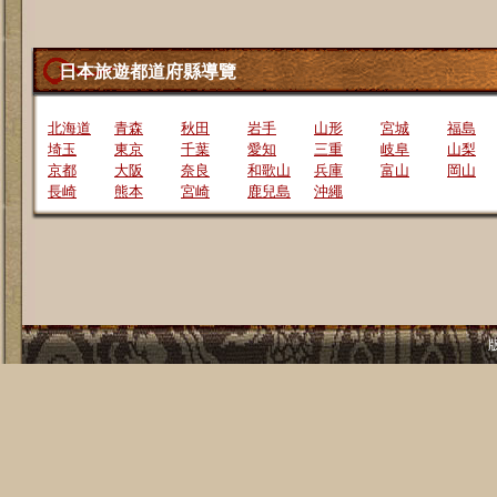
日本旅遊都道府縣導覽
北海道
青森
秋田
岩手
山形
宮城
福島
埼玉
東京
千葉
愛知
三重
岐阜
山梨
京都
大阪
奈良
和歌山
兵庫
富山
岡山
長崎
熊本
宮崎
鹿兒島
沖繩
版