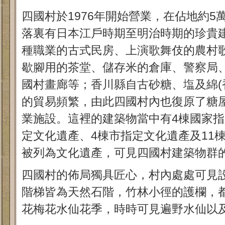
四國村於1976年開始營業，在佔地約5
落裏有日本江戶時期至明治時期的珍貴
種職業的古式民房、上演歌舞伎的農村
歇腳用的茶堂、儲存米的倉庫、警察局
國村畫廊等；香川縣自古砂糖、塩及綿(
的貿易頻繁，由此四國村內也復原了糖
業施設。這裡的建築物當中有4棟國家指
定文化遺產、4棟市指定文化遺產及11
被列為文化遺產，可見四國村建築物群
四國村的佈局獨具匠心，村內處處可見
階梯皆為天然石階，竹林小徑的護欄，
花梅花水仙花季，時時可見遍野水仙以