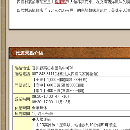
・四國村裏的喫茶室是由
兵庫縣
異人館移築而來。在充滿西洋風味的喫
・四國村烏龍麵店「うどんのわら屋」的烏龍麵味道絕佳，美味令人讚
旅遊景點介紹
聯絡地址
香川縣高松市屋島中町91
聯絡電話
087-843-3111(財團法人四國民家博物館)
【全票】1,000日圓(團體900日圓)
門票資訊
【高中】600日圓(團體500日圓)
【學生】400日圓(團體300日圓)
08:30~18:00 4月~10月
營業時間
08:30~17:30 11月~3月
休息時間
全年無休
所需時間
1小時30分鍾
◆大眾運輸
・由JR高徳線「屋島駅」站徒歩約10分鍾即可抵達。