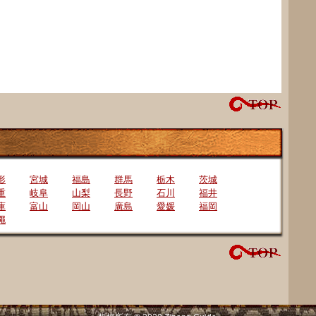
形
宮城
福島
群馬
栃木
茨城
重
岐阜
山梨
長野
石川
福井
庫
富山
岡山
廣島
愛媛
福岡
繩