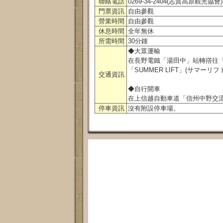
聯絡電話
0269-34-2404(志賀高原觀光協會)
門票資訊
自由參觀
營業時間
自由參觀
休息時間
全年無休
所需時間
30分鍾
◆大眾運輸
在長野電鐵「湯田中」站轉撘往「
「SUMMER LIFT」(サマ
交通資訊
◆自行開車
在上信越自動車道「信州中野交
停車資訊
沒有附設停車場。