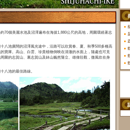
70個美麗水池及沼澤遍布在海拔1,880公尺的高地，周圍環繞著志
十八池廣闊的沼澤風光途中，沿路可以欣賞春、夏、秋季500多種高
花的寶庫。高山、白雲、珍貴植物倒映在清澈的水面上，隨處也可見
池周圍的志賀山、裏志賀山及鉢山巍然聳立、雄偉壯觀，微風吹在身
四十八池的最佳路線。