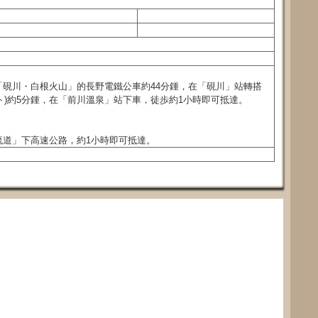
硯川・白根火山」的長野電鐵公車約44分鍾，在「硯川」站轉搭
ーリフト)約5分鍾，在「前川溫泉」站下車，徒歩約1小時即可抵達。
流道」下高速公路，約1小時即可抵達。