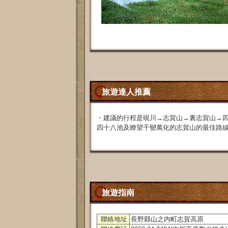
旅遊達人推薦
・建議的行程是硯川→志賀山→裏志賀山→
四十八池及瞭望千變萬化的志賀山的最佳路
旅遊指南
聯絡地址
長野縣山之内町志賀高原