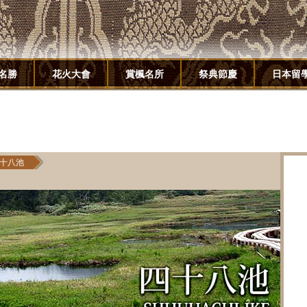
名勝
花火大會
賞楓名所
祭典節慶
日本留
十八池