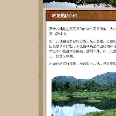
旅遊景點介紹
四十八池
是志賀高原的代表性高原濕地，大小約
賀山及鉢山。
四十八池被長野縣指定為天然記念物。走在四
山植物爭奇鬥豔，不愧被稱為是高山植物和
蜻蜓等小昆蟲舞姿翩翩，熱鬧非凡。四十八
上、舒適又休閒。
木頭作的健行步道、橫跨四十八池，是遊覽