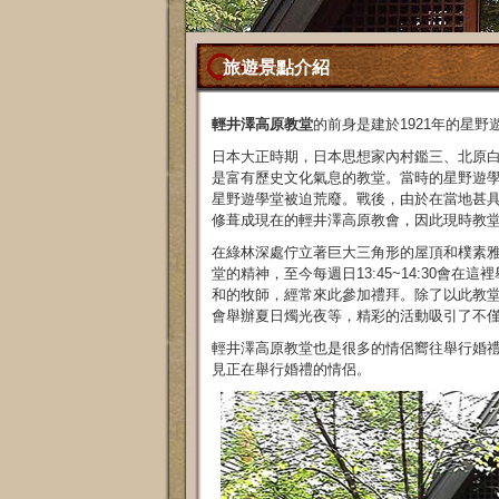
旅遊景點介紹
輕井澤高原教堂
的前身是建於
1921
年的星野
日本大正時期，日本思想家內村鑑三、北原
是富有歷史文化氣息的教堂。當時的星野遊
星野遊學堂被迫荒廢。戰後，由於在當地甚
修葺成現在的輕井澤高原教會，因此現時教
在綠林深處佇立著巨大三角形的屋頂和樸素
堂的精神，至今每週日13:45~14:30會
和的牧師，經常來此參加禮拜。除了以此教
會舉辦夏日燭光夜等，精彩的活動吸引了不
輕井澤高原教堂也是很多的情侶嚮往舉行婚
見正在舉行婚禮的情侶。