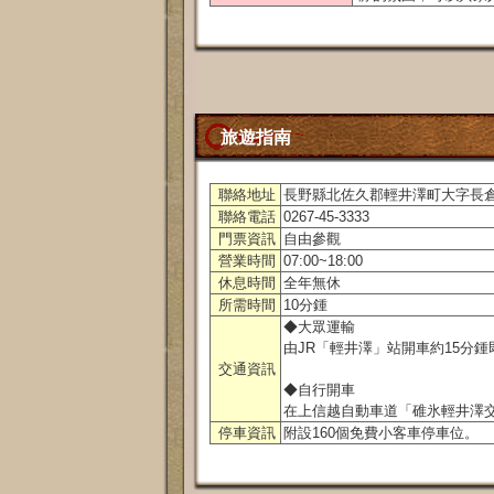
旅遊指南
聯絡地址
長野縣北佐久郡輕井澤町大字長倉野
聯絡電話
0267-45-3333
門票資訊
自由參觀
營業時間
07:00~18:00
休息時間
全年無休
所需時間
10分鍾
◆大眾運輸
由JR「輕井澤」站開車約15分
交通資訊
◆自行開車
在上信越自動車道「碓氷輕井澤交
停車資訊
附設160個免費小客車停車位。