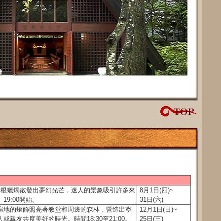
千根蠟燭散發出夢幻光芒，迷人的景象吸引許多來
8月1日(四)~
9:00開始。
31日(六)
遍地的燈飾照亮著教堂和周邊的森林，營造出寧
12月1日(日)~
親友共度美好的時光。時間18:30至21:00。
25日(三)