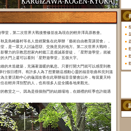
遊學堂，第二次世界大戰後整修並改為現在的輕井澤高原教會。
白秋及島崎藤村等名人曾經聚集在此舉辦「藝術自由教育講習會」，
學堂，是一眾文人討論思辯、交換意見的地方。第二次世界大戰時，
具影響力的宗教思想家內村鑑三是虔誠基督徒，「星野遊學堂」就被
堂的大門上還可以看到「星野遊學堂」五個大字。
雅緻的木造建築，充滿著溫暖的氣息。只要打開大門就可以感受到教
在這裡舉行假日禮拜。有許多人為了想要聽這感動心靈的福音歌曲和見到溫
堂為主要活動中心的龜淵友香在此舉辦福音音樂會以外，每當夏天時
僅住在輕井澤別墅的人，也有很多人從全國各地來觀光。
禮的教堂之一。因為是很個熱門的結婚場地，在婚禮的旺季也許能遇