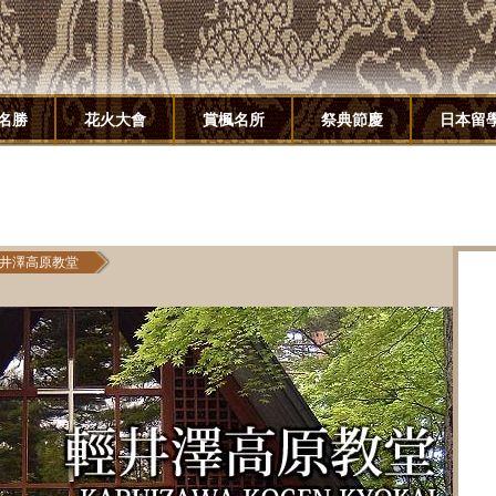
名勝
花火大會
賞楓名所
祭典節慶
日本留
井澤高原教堂