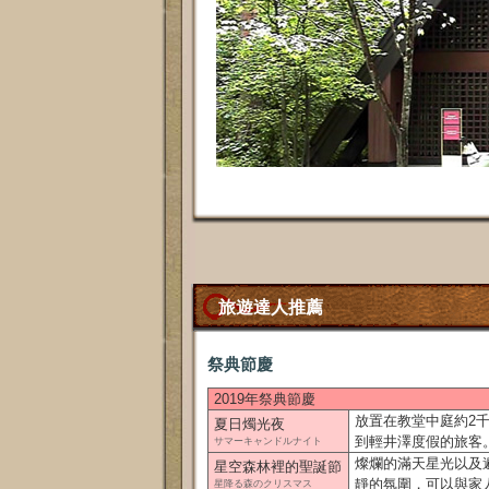
旅遊達人推薦
祭典節慶
2019年祭典節慶
放置在教堂中庭約2
夏日燭光夜
到輕井澤度假的旅客。1
サマーキャンドルナイト
燦爛的滿天星光以及
星空森林裡的聖誕節
靜的氛圍，可以與家人或
星降る森のクリスマス