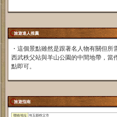
旅遊達人推薦
・這個景點雖然是跟著名人物有關但所
西武秩父站與羊山公園的中間地帶，當
點即可。
旅遊指南
聯絡地址
埼玉縣秩父市