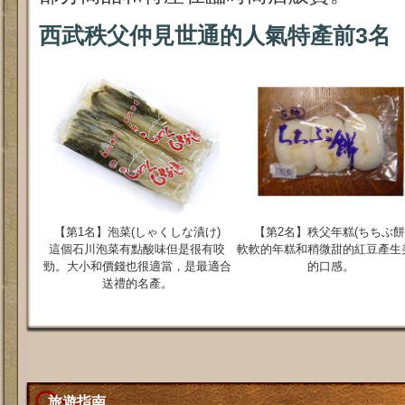
西武秩父仲見世通的人氣特產前
3名
【第1名】泡菜(しゃくしな漬け)
【第2名】秩父年糕(ちちぶ餅
這個石川泡菜有點酸味但是很有咬
軟軟的年糕和稍微甜的紅豆產生
勁。大小和價錢也很適當，是最適合
的口感。
送禮的名產。
旅遊指南