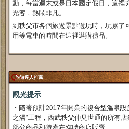
動，每當週末或是日本國定假日，這裡
光客，熱鬧非凡。
到秩父市各個旅遊景點遊玩時，玩累了
用等電車的時間在這裡選購禮品。
旅遊達人推薦
觀光提示
・隨著預計2017年開業的複合型溫泉設
之湯”工程，西武秩父仲見世通的所有店
部分商品和特產在臨時商店販賣。