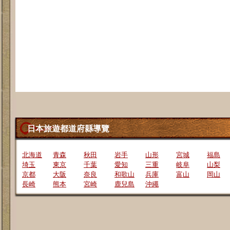
日本旅遊都道府縣導覽
北海道
青森
秋田
岩手
山形
宮城
福島
埼玉
東京
千葉
愛知
三重
岐阜
山梨
京都
大阪
奈良
和歌山
兵庫
富山
岡山
長崎
熊本
宮崎
鹿兒島
沖繩