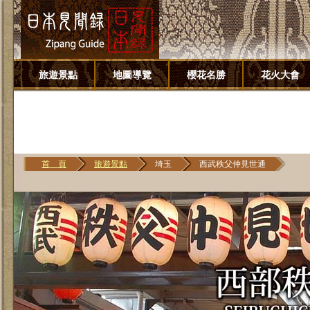
旅遊景點
地圖導覽
櫻花名勝
花火大會
首 頁
旅遊景點
埼玉
西武秩父仲見世通