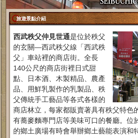
旅遊景點介紹
西武秩父仲見世通
是位於秩父
的玄關—西武秩父線「西武秩
父」車站裡的商店街。全長
140公尺的商店街裡日式甜
點、日本酒、木製精品、農產
品、用鮮乳製作的乳製品、秩
父傳統手工藝品等各式各樣的
商店林立，每家都販賣著具有秩父特色
有蕎麥麵專門店等美味可口的餐廳。位
的鄉土廣場有時會舉辦鄉土藝能表演和