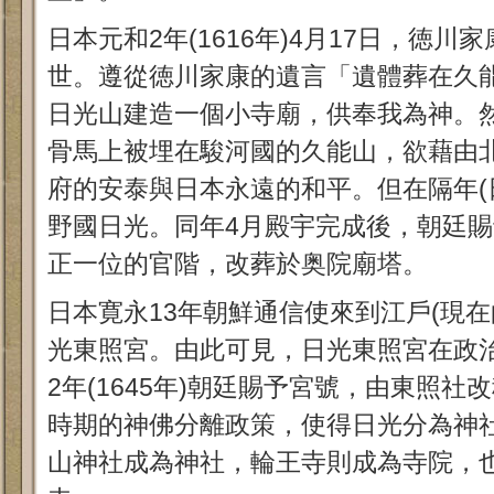
日本元和2年(1616年)4月17日，徳川
世。遵從徳川家康的遺言「遺體葬在久
日光山建造一個小寺廟，供奉我為神。
骨馬上被埋在駿河國的久能山，欲藉由
府的安泰與日本永遠的和平。但在隔年(
野國日光。同年4月殿宇完成後，朝廷
正一位的官階，改葬於奥院廟塔。
日本寛永13年朝鮮通信使來到江戶(現
光東照宮。由此可見，日光東照宮在政
2年(1645年)朝廷賜予宮號，由東照
時期的神佛分離政策，使得日光分為神
山神社成為神社，輪王寺則成為寺院，