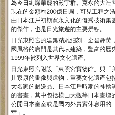
為今日絢爛華麗的殿宇群。寛永的大造
現在的金額約200億日圓，可見工程之
由日本江戶初期寛永文化的優秀技術集
的傑作，也是日光旅遊的主要景點。
日光東照宮的建築精雕細刻，金碧輝黃
國風格的唐門是其代表建築，豐富的歷
1999年被列入世界文化遺產。
日光東照宮附設「東照宮寶物館」與「
川家康的畫像與遺物，重要文化遺產包
大名家的贈送品、日本江戶時期的神轎等
的書畫，其中包括横山大觀等日本畫壇
公開日本皇室或是國内外貴賓休息用的
室」。