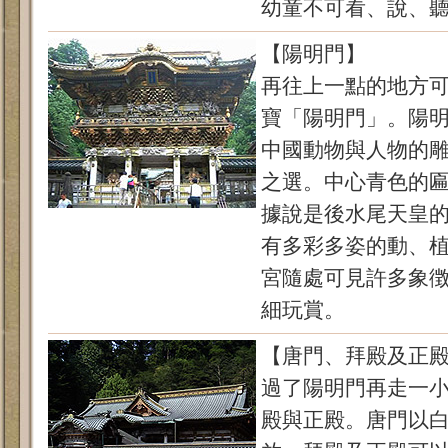
幼童不可看、說、
【陽明門】
再往上一點的地方
寶「陽明門」。陽
中國動物與人物的
之選。中心青色的
據說是後水尾天皇
有多彩多姿的動、
宮隨處可見許多象
細玩賞。
【唐門、拜殿及正
過了陽明門再走一
殿與正殿。唐門以