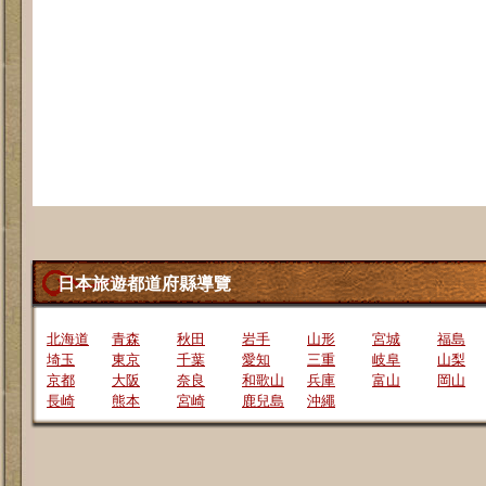
日本旅遊都道府縣導覽
北海道
青森
秋田
岩手
山形
宮城
福島
埼玉
東京
千葉
愛知
三重
岐阜
山梨
京都
大阪
奈良
和歌山
兵庫
富山
岡山
長崎
熊本
宮崎
鹿兒島
沖繩