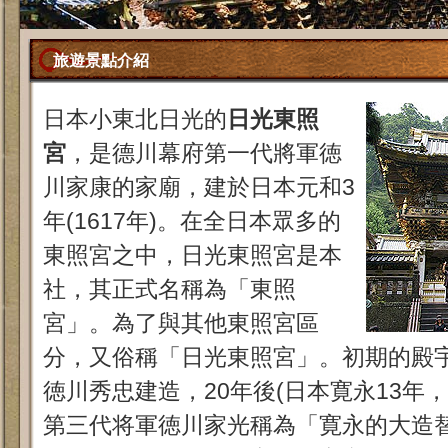
旅遊景點介紹
日本小東北日光的
日光東照
宮
，是德川幕府第一代將軍徳
川家康的家廟，建於日本元和3
年(1617年)。在全日本眾多的
東照宮之中，日光東照宮是本
社，其正式名稱為「東照
宮」。為了與其他東照宮區
分，又俗稱「日光東照宮」。初期的殿
徳川秀忠建造，20年後(日本寛永13年，
第三代将軍徳川家光稱為「寛永的大造