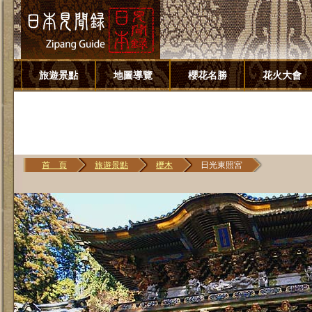
旅遊景點
地圖導覽
櫻花名勝
花火大會
首 頁
旅遊景點
櫪木
日光東照宮