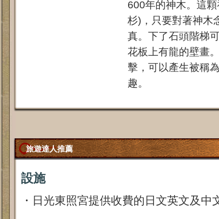
600年的神木。這
杉)，只要對著神木
真。下了石頭階梯
花板上有龍的壁畫
擊，可以產生被稱
趣。
旅遊達人推薦
設施
・日光東照宮提供收費的日文英文及中