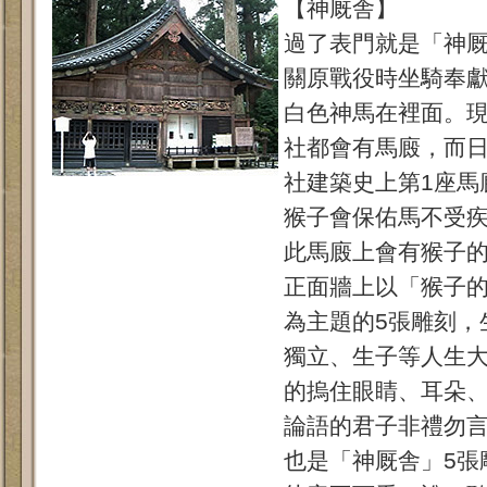
【神厩舎】
過了表門就是「神
關原戰役時坐騎奉
白色神馬在裡面。
社都會有馬廄，而
社建築史上第1座馬
猴子會保佑馬不受
此馬廄上會有猴子
正面牆上以「猴子
為主題的5張雕刻，
獨立、生子等人生
的摀住眼睛、耳朵、
論語的君子非禮勿
也是「神厩舎」5張