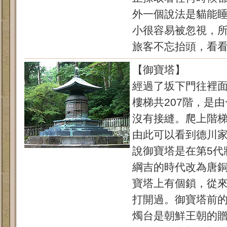
外一個說法是貓能
小很容易被忽視，
旅客不忘抬頭，看
【御寶塔】
經過了坂下門往裡
樓梯共207階，是
沒有接縫。爬上階
由此可以看到德川
說御寶塔是在第5代
綱吉的時代改為唐
寶塔上有個鎖，從
打開過。御寶塔前
燭台是朝鮮王朝的