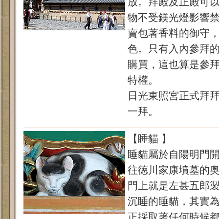
放。拜殿及正殿可
物不受鎂光燈影響
賣包著香料的御守
色。只有入內參拜
購買，這也算是參
特權。
日光東照宮正式拜
一拜。
【睡貓 】
睡貓屬於自陽明門
往徳川家康墳墓的
門上就是左甚五郎製
沉睡的睡貓，其實
正採取著任何時候