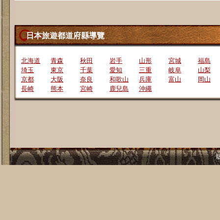
日本旅遊都道府縣導覽
北海道
青森
秋田
岩手
山形
宮城
福島
埼玉
東京
千葉
愛知
三重
岐阜
山梨
京都
大阪
奈良
和歌山
兵庫
富山
岡山
長崎
熊本
宮崎
鹿兒島
沖繩
版