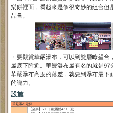
樂餅裡面，看起來是個很奇妙的組合但
品嘗。
・要觀賞華嚴瀑布，可以到雙層瞭望台
最底下附近。華嚴瀑布最有名的就是97
華嚴瀑布高度的落差，就要到瀑布最下
的魄力。
設施
華嚴瀑布電梯
【全票】530日圓(團體470日圓)