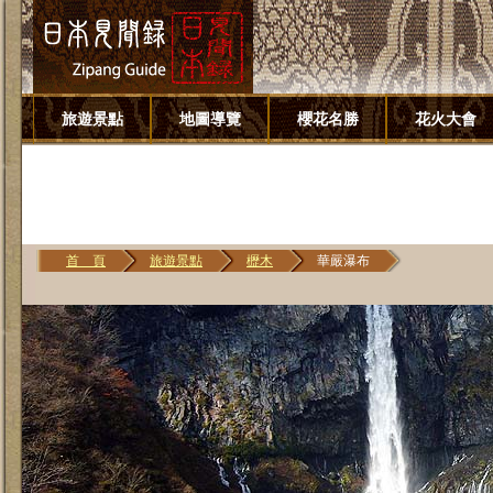
旅遊景點
地圖導覽
櫻花名勝
花火大會
首 頁
旅遊景點
櫪木
華嚴瀑布