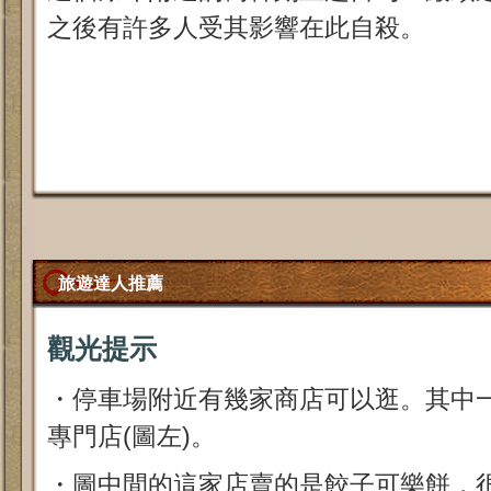
之後有許多人受其影響在此自殺。
旅遊達人推薦
觀光提示
・停車場附近有幾家商店可以逛。其中一家是
專門店(圖左)。
・圖中間的這家店賣的是餃子可樂餅，