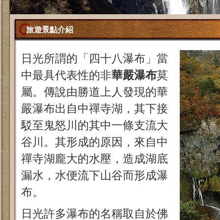
旅遊景點介紹
日光所謂的「四十八瀑布」當
中最具代表性的非
華嚴瀑布
莫
屬。傳說由勝道上人發現的華
嚴瀑布出自中禪寺湖，其下接
駁至鬼怒川的其中一條支流大
谷川。其形成的原因，來自中
禪寺湖龐大的水壓，造成湖底
漏水，水便流下山谷而形成瀑
布。
日光許多瀑布的名稱取自於佛