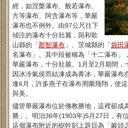
經，如涅槃瀑布、般若瀑布、
方等瀑布、阿含瀑布等，華嚴
瀑布也不例外。由97公尺往下
傾注的瀑布十分壯麗，與和歌
山縣的「
那智瀑布
」、茨城縣的「
袋田
名瀑布」。其中段被稱為「十二瀑布」
華嚴瀑布，十分壯麗。1月至2月期間，
因冰冷氣侯而結凍成為青冰，華嚴瀑布
逢6月，許多燕子在瀑布周圍飛翔，使
與美。
儘管華嚴瀑布位於佛教勝地，這裡卻成
勝」。明治36年(1903年)5月27日，
這個瀑布附近的樹幹刻上題目為「巖頭