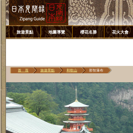
旅遊景點
地圖導覽
櫻花名勝
花火大會
首 頁
旅遊景點
和歌山
那智瀑布