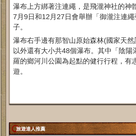
瀑布上方綁著注連繩，是飛瀧神社的神
7月9日和12月27日會舉辦「御瀧注連
子。
瀑布右手邊有那智山原始森林(國家天然
以外還有大小共48個瀑布。其中「陰陽
羅的鄉河川公園為起點的健行行程，有
遊。
旅遊達人推薦