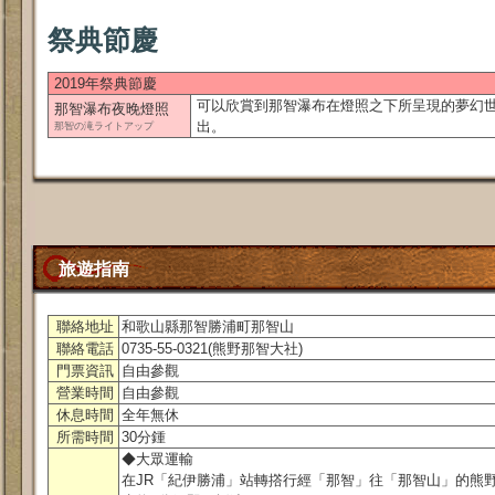
祭典節慶
2019年祭典節慶
可以欣賞到那智瀑布在燈照之下所呈現的夢幻
那智瀑布夜晚燈照
出。
那智の滝ライトアップ
旅遊指南
聯絡地址
和歌山縣那智勝浦町那智山
聯絡電話
0735-55-0321(熊野那智大社)
門票資訊
自由參觀
營業時間
自由參觀
休息時間
全年無休
所需時間
30分鍾
◆大眾運輸
在JR「紀伊勝浦」站轉撘行經「那智」往「那智山」的熊