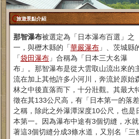
旅遊景點介紹
那智瀑布
被選定為「日本瀑布百選」之
一，與櫪木縣的「
華嚴瀑布
」、茨城縣
「
袋田瀑布
」合稱為「日本三大名瀑
布」。那智瀑布是從大雲取山流出來的
流在加上其他許多小河川，奔流於原始
林之中後直落而下，十分壯觀。其最大
徵在其133公尺高，有「日本第一的落
之稱，除此之外瀑潭深度10公尺，也是
本第一。因為瀑布中途有3個切縫，水就
著這3個切縫分成3條水道，又別名「三