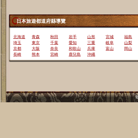
日本旅遊都道府縣導覽
北海道
青森
秋田
岩手
山形
宮城
福島
埼玉
東京
千葉
愛知
三重
岐阜
山梨
京都
大阪
奈良
和歌山
兵庫
富山
岡山
長崎
熊本
宮崎
鹿兒島
沖繩
版