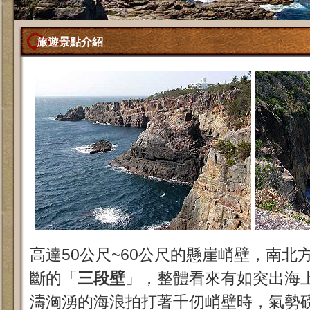
旅遊景點介紹
高達50公尺~60公尺的懸崖峭壁，南北
斷的「
三段壁
」，整體看來有如突出海
濤洶湧的海浪拍打著千仞峭壁時，氣勢