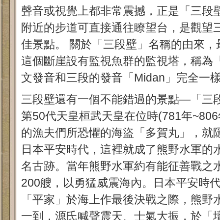
聲音或視覺上都非常震撼，正是「三段
附近的步道可直接通往瞭望台，是觀望
佳景點。 關於「三段壁」名稱的由來，
這個斷崖設有監視魚群的監視塔，稱為
文發音和三段的發音「Midan」完全一
三段壁還有一個不能錯過的景點—「三
第50代天皇桓武天皇在位時(781年~8
的漁夫們所恐懼的海盜「多賀丸」，就
日本平安時代，這裡就成了熊野水軍的
名古跡。當年熊野水軍約有能征善戰之水戰
200艘，以勇猛威震海內。日本平安時
「平家」於海上作最後決戰之際，熊野
一到，源氏喊聲震天、士氣大振，於「