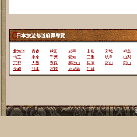
日本旅遊都道府縣導覽
北海道
青森
秋田
岩手
山形
宮城
福島
埼玉
東京
千葉
愛知
三重
岐阜
山梨
京都
大阪
奈良
和歌山
兵庫
富山
岡山
長崎
熊本
宮崎
鹿兒島
沖繩
版