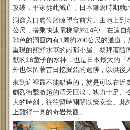
攻破，平家從此滅亡，日本鎌倉時期就
洞窟入口處位於瞭望台前方。由地上到地
公尺，搭乘快速電梯需約14秒。在這自
啡色的洞窟內有1周約200公尺的通道
重現的熊野水軍的崗哨小屋、祭拜著隨
獻的16童子的水神，也是日本最大的「
外也保留著昔日挖掘鉛的遺跡，以供後
來到這裡最不能錯過的，就是可以在近
劇烈衝擊激起的滔天巨浪，魄力十足、
大的時刻，往往暫時關閉以策安全。此
上難得一見的奇岩景觀。