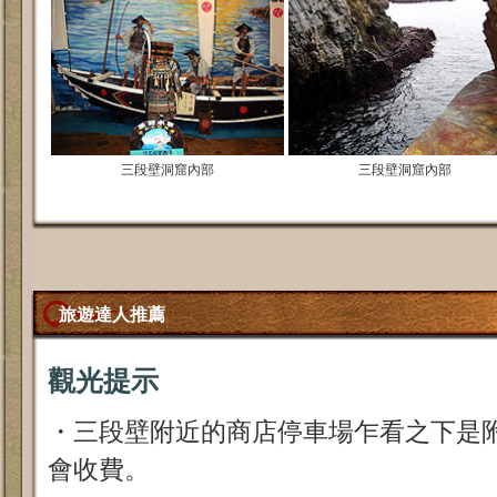
三段壁洞窟內部
三段壁洞窟內部
旅遊達人推薦
觀光提示
・三段壁附近的商店停車場乍看之下是
會收費。