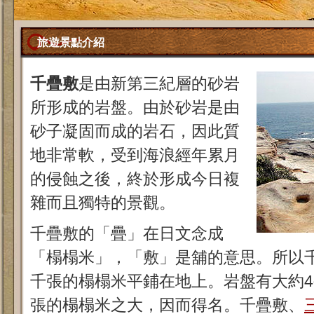
旅遊景點介紹
千疊敷
是由新第三紀層的砂岩
所形成的岩盤。由於砂岩是由
砂子凝固而成的岩石，因此質
地非常軟，受到海浪經年累月
的侵蝕之後，終於形成今日複
雜而且獨特的景觀。
千疊敷的「疊」在日文念成
「榻榻米」，「敷」是舖的意思。所以
千張的榻榻米平鋪在地上。岩盤有大約4
張的榻榻米之大，因而得名。千疊敷、