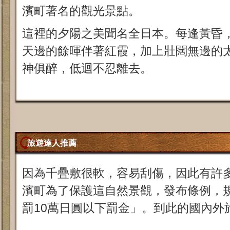
濱町著名的觀光景點。
這裡的夕陽之美聞名全日本。每逢黃昏
天邊的餘暉伴著紅霞，加上壯闊無邊的
神俱醉，低迴不忍離去。
旅遊達人推薦
因為千疊敷很軟，容易刮傷，因此有許
濱町為了保護這自然景觀，發布條例，
罰10萬日圓以下罰金」。到此的國內外