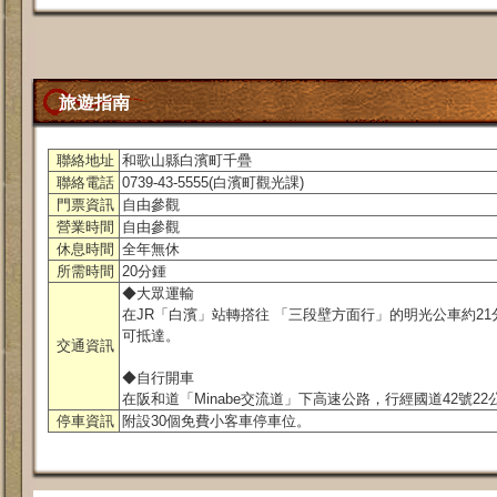
旅遊指南
聯絡地址
和歌山縣白濱町千疊
聯絡電話
0739-43-5555(白濱町觀光課)
門票資訊
自由參觀
營業時間
自由參觀
休息時間
全年無休
所需時間
20分鍾
◆大眾運輸
在JR「白濱」站轉撘往 「三段壁方面行」的明光公車約2
可抵達。
交通資訊
◆自行開車
在阪和道「Minabe交流道」下高速公路，行經國道42號2
停車資訊
附設30個免費小客車停車位。