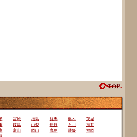
形
宮城
福島
群馬
栃木
茨城
重
岐阜
山梨
長野
石川
福井
庫
富山
岡山
廣島
愛媛
福岡
繩