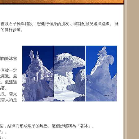
僅以石子簡單鋪設，想健行強身的朋友可得斟酌狀況選擇路線。 除
近的健行步道。
樹由於冰雪
一直被一定
成霧淞。風
景。氣溫過
黏著。
生長。雪太
積雪大約是
枝葉，結凍而形成蝦子的尾巴。這個步驟稱為「著冰」。
雪」。
結」。