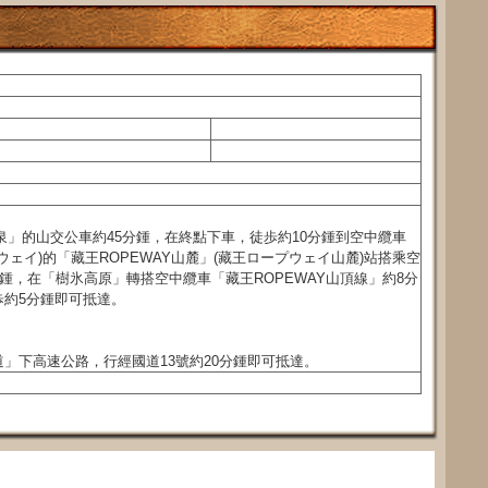
泉」的山交公車約45分鍾，在終點下車，徒歩約10分鍾到空中纜車
プウェイ)的「藏王ROPEWAY山麓」(藏王ロープウェイ山麓)站搭乘空
分鍾，在「樹氷高原」轉搭空中纜車「藏王ROPEWAY山頂線」約8分
歩約5分鍾即可抵達。
」下高速公路，行經國道13號約20分鍾即可抵達。