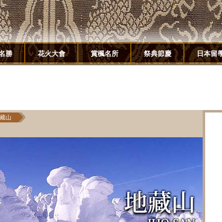
名勝
花火大會
賞楓名所
祭典節慶
日本留
藏山