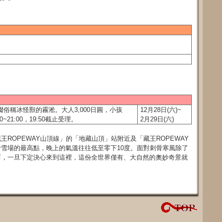
俗稱冰怪獸的霧淞。大人3,000日圓，小孩
12月28日(六)~
0~21:00，19:50截止受理。
2月29日(六)
ROPEWAY山頂線」的「地藏山頂」站附近及「藏王ROPEWAY
雪場的最高點，晚上的氣溫往往低至零下10度。面對刺骨寒風除了
而，一旦下定決心來到這裡，這份全世界僅有、大自然的奧妙奇景就