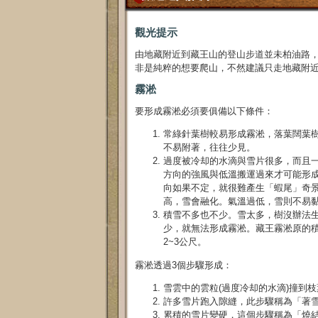
觀光提示
由地藏附近到藏王山的登山步道並未柏油路，
非是純粹的想要爬山，不然建議只走地藏附
霧淞
要形成霧淞必須要俱備以下條件：
常綠針葉樹較易形成霧淞，落葉闊葉
不易附著，往往少見。
過度被冷却的水滴與雪片很多，而且
方向的強風與低溫搬運過來才可能形
向如果不定，就很難產生「蝦尾」奇
高，雪會融化。氣溫過低，雪則不易
積雪不多也不少。雪太多，樹沒辦法
少，就無法形成霧淞。藏王霧淞原的
2~3公尺。
霧淞透過3個步驟形成：
雪雲中的雲粒(過度冷却的水滴)撞到
許多雪片跑入隙縫，此步驟稱為「著
累積的雪片變硬，這個步驟稱為「燒