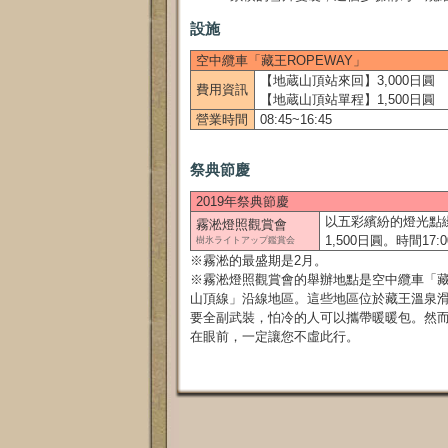
設施
空中纜車「藏王ROPEWAY」
【地蔵山頂站來回】3,000日圓
費用資訊
【地蔵山頂站單程】1,500日圓
營業時間
08:45~16:45
祭典節慶
2019年祭典節慶
以五彩繽紛的燈光點綴
霧淞燈照觀賞會
1,500日圓。時間17:0
樹氷ライトアップ鑑賞会
※霧淞的最盛期是2月。
※霧淞燈照觀賞會的舉辦地點是空中纜車「藏王
山頂線」沿線地區。這些地區位於藏王溫泉滑
要全副武裝，怕冷的人可以攜帶暖暖包。然
在眼前，一定讓您不虛此行。