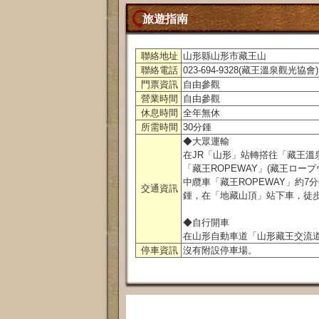
旅遊指南
聯絡地址
山形縣山形市藏王山
聯絡電話
023-694-9328(藏王溫泉觀光協會)
門票資訊
自由參觀
營業時間
自由參觀
休息時間
全年無休
所需時間
30分鍾
◆大眾運輸
在JR「山形」站轉撘往「藏王溫
「藏王ROPEWAY」(藏王ロー
中纜車「藏王ROPEWAY」約7
交通資訊
鍾，在「地藏山頂」站下車，徒
◆自行開車
在山形自動車道「山形藏王交流道
停車資訊
沒有附設停車場。