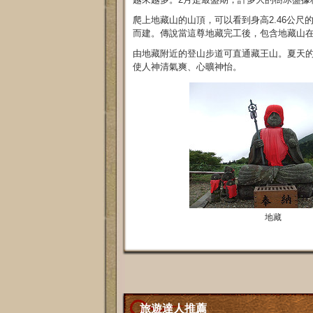
爬上地藏山的山頂，可以看到身高2.46公尺的
而建。傳說當這尊地藏完工後，包含地藏山
由地藏附近的登山步道可直通藏王山。夏天
使人神清氣爽、心曠神怡。
地藏
旅遊達人推薦