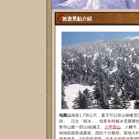
旅遊景點介紹
地藏山
海拔1,736公尺，夏天可以登山俯瞰雲海
掛」，日文「樹冰」。指寒冬時被冰雪層層包
奥羽山脈一部山域(藏王、
八甲田山
、八幡平
他地區能形成霧淞，因此十分難得。當地大約
越來越多。2月是最盛期，許多大的樹冰盤據