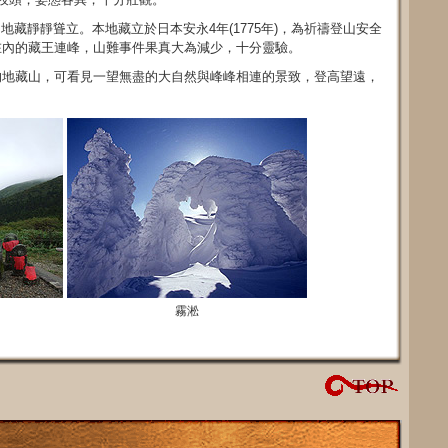
地藏靜靜聳立。本地藏立於日本安永4年(1775年)，為祈禱登山安全
在內的藏王連峰，山難事件果真大為減少，十分靈驗。
的地藏山，可看見一望無盡的大自然與峰峰相連的景致，登高望遠，
霧淞