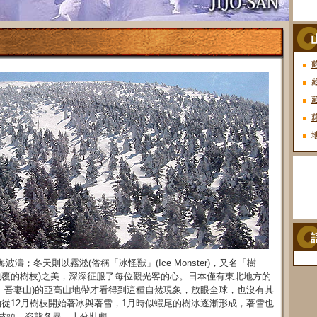
波濤；冬天則以霧淞(俗稱「冰怪獸」(Ice Monster)，又名「樹
覆的樹枝)之美，深深征服了每位觀光客的心。日本僅有東北地方的
、吾妻山)的亞高山地帶才看得到這種自然現象，放眼全球，也沒有其
從12月樹枝開始著冰與著雪，1月時似蝦尾的樹冰逐漸形成，著雪也
枝頭，姿態各異，十分壯觀。