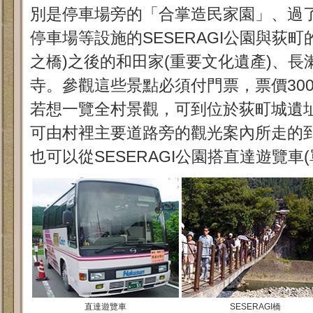
別是停車場旁的「合掌造民家園」、過了S
停車場等設施的SESERAGI公園與荻
之橋)之後的和田家(重要文化遺產)、
寺。參觀這些景點必須付門票，票價300
若想一覽全村景觀，可到位於荻町城遺
可由村裡主要道路旁的觀光案內所走的到
也可以從SESERAGI公園搭直達遊覽車(
直達遊覽車
SESERAGI橋