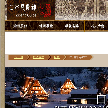
旅遊景點
地圖導覽
櫻花名勝
花火大會
首 頁
旅遊景點
岐阜
白川鄉合掌村