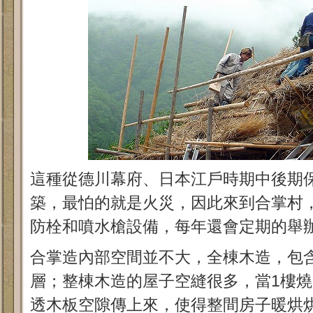
這種從德川幕府、日本江戶時期中後期
築，最怕的就是火災，因此來到合掌村
防栓和噴水槍設備，每年還會定期的舉
合掌造內部空間並不大，全棟木造，包
層；整棟木造的屋子空縫很多，當1樓
透木板空隙傳上來，使得整間房子暖烘