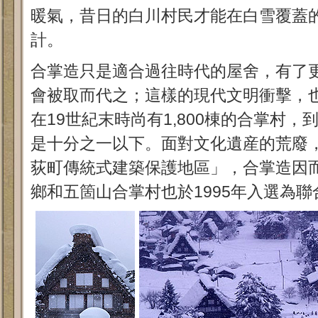
暖氣，昔日的白川村民才能在白雪覆蓋
計。
合掌造只是適合過往時代的屋舍，有了
會被取而代之；這樣的現代文明衝擊，
在19世紀末時尚有1,800棟的合掌村
是十分之一以下。面對文化遺産的荒廢，
荻町傳統式建築保護地區」，合掌造因
鄉和五箇山合掌村也於1995年入選為