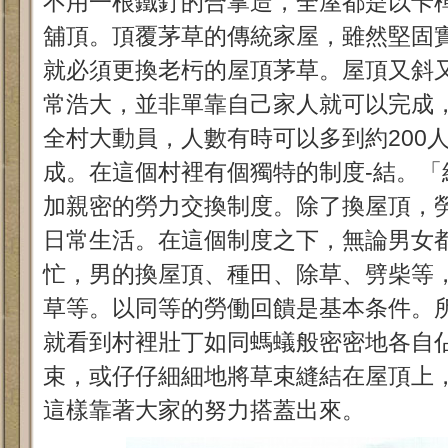
不用一根鐵釘的合掌造，全屋都是以卡
舖頂。頂覆茅草的傳統家屋，雖然堅固實
就必須更換老杇的屋頂茅草。屋頂又斜
常浩大，並非單靠自己家人就可以完成
全村大動員，人數有時可以多到約200
成。在這個村裡有個獨特的制度-結。「
加親密的勞力交換制度。除了換屋頂，
日常生活。在這個制度之下，無論男女
忙，男的換屋頂、種田、除草、劈柴等
草等。以同等的勞働回饋是基本条件。
就看到村裡壯丁如同螞蟻般密密地各自
束，或仔仔細細地將草束縫結在屋頂上
這樣靠著大家的努力搭蓋出來。