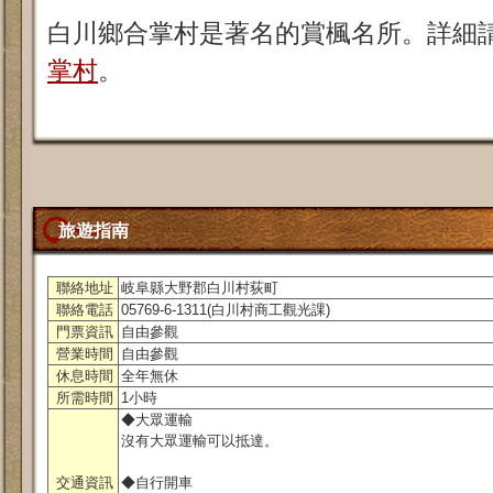
白川鄉合掌村是著名的賞楓名所。詳細
掌村
。
旅遊指南
聯絡地址
岐阜縣大野郡白川村荻町
聯絡電話
05769-6-1311(白川村商工觀光課)
門票資訊
自由參觀
營業時間
自由參觀
休息時間
全年無休
所需時間
1小時
◆大眾運輸
沒有大眾運輸可以抵達。
交通資訊
◆自行開車