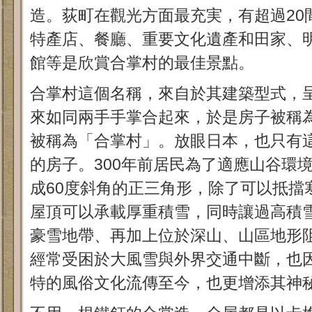
造。荻町在觀光方面最充実，有超過20
特產店、餐廳、重要文化遺產和田家、
館等是欣賞合掌村的最佳景點。
合掌村這個名稱，來自於其建築型式，
來如同兩手手掌合起來，於是房子被稱
被稱為「合掌村」。放眼日本，也只有
的房子。300年前居民為了適應山谷環
成60度斜角的正三角形，除了可以抵擋
屋頂可以承載厚重積雪，同時讓過高積
豪雪地帶、再加上位於深山、山區地形
經常受困於大風雪與外界交通中斷，也
特的風俗文化流傳至今，也更增添其神