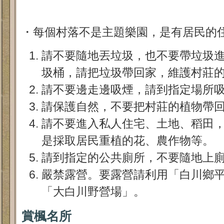
・每個村落不是主題樂園，是有居民的
請不要隨地丟垃圾，也不要帶垃圾
圾桶，請把垃圾帶回家，維護村莊
請不要邊走邊吸煙，請到指定場所
請保護自然，不要把村莊的植物帶
請不要進入私人住宅、土地、稻田
是採取居民重植的花、農作物等。
請到指定的公共廁所，不要隨地上
嚴禁露營。要露營請利用「白川鄉
「大白川野營場」。
賞楓名所