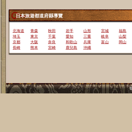
日本旅遊都道府縣導覽
北海道
青森
秋田
岩手
山形
宮城
福島
埼玉
東京
千葉
愛知
三重
岐阜
山梨
京都
大阪
奈良
和歌山
兵庫
富山
岡山
長崎
熊本
宮崎
鹿兒島
沖繩
版