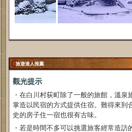
旅遊達人推薦
觀光提示
・在白川村荻町除了一般的旅館，溫泉旅
掌造以民宿的方式提供住宿。難得來到
史的房子住一宿也很有古味。
・若是時間不多可以挑選旅客經常造訪