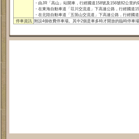
・由JR「高山」站開車，行經國道158號及156號82公里約
・在東海自動車道「荘川交流道」下高速公路，行經國道156
・在北陸自動車道「五箇山交流道」下高速公路，行經國道15
停車資訊
附設4個收費停車場。其中2個是車多時才開放的臨時停車