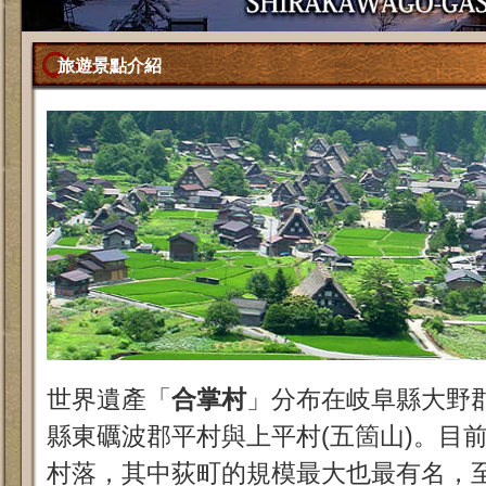
旅遊景點介紹
世界遺產「
合掌村
」分布在岐阜縣大野郡
縣東礪波郡平村與上平村(五箇山)。目
村落，其中荻町的規模最大也最有名，至