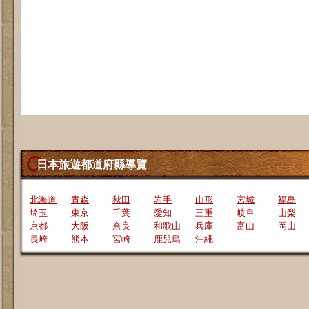
日本旅遊都道府縣導覽
北海道
青森
秋田
岩手
山形
宮城
福島
埼玉
東京
千葉
愛知
三重
岐阜
山梨
京都
大阪
奈良
和歌山
兵庫
富山
岡山
長崎
熊本
宮崎
鹿兒島
沖繩