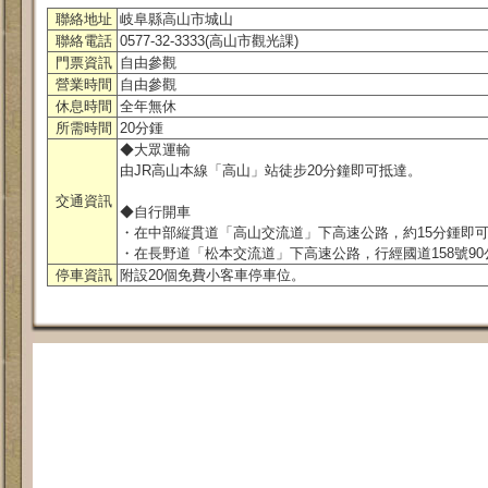
聯絡地址
岐阜縣高山市城山
聯絡電話
0577-32-3333(高山市觀光課)
門票資訊
自由參觀
營業時間
自由參觀
休息時間
全年無休
所需時間
20分鍾
◆大眾運輸
由JR高山本線「高山」站徒步20分鐘即可抵達。
交通資訊
◆自行開車
・在中部縦貫道「高山交流道」下高速公路，約15分鍾即
・在長野道「松本交流道」下高速公路，行經國道158號9
停車資訊
附設20個免費小客車停車位。