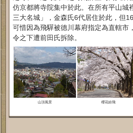
仿京都將寺院集中於此。在所有平山城
三大名城」，金森氏6代居住於此，但169
可惜因為飛驒被德川幕府指定為直轄市
令之下遭前田氏拆除。
山頂風景
櫻花紛飛