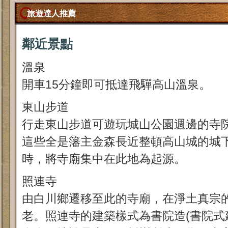
旅遊達人推薦
鄰近景點
溫泉
開車15分鐘即可抵達飛驒高山溫泉。
東山步道
行走東山步道可遊玩城山公園週邊的寺
這些全是籓主金森長近整頓高山城的城下
時，將寺廟集中在此地為起源。
照連寺
由白川鄉遷移至此的寺廟，在淨土真宗
老。照連寺的建築樣式為書院造(書院式建