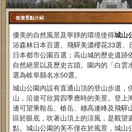
旅遊景點介紹
優美的自然風景及寧靜的環境使得
城山
浴森林日本百選、飛驒美濃櫻花33選、
日本都市公園百選；高山城的歷史遺跡
自然絕景以及歷史古蹟。園内的「白雲
選為岐阜縣名水50選。
城山公園內設有直通山頂的登山步道，
山，沿途可欣賞四季應時的美景。登上海
邊可望乘鞍岳、槍岳、穗高連峰及飛驒
區於眼底，吹著山頂上的涼風，是觀望
點。城山公園的美不僅在於風景，城山