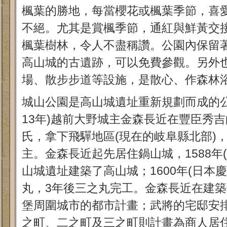
楓葉的勝地，每當櫻花或楓葉季節，喜
不絕。尤其是賞楓季節，通紅與鮮黃交
楓葉樹林，令人不盡稱讚。公園內保留
高山城的古遺跡，可以免費參觀。另外
場、散步步道等設施，是散心、作森林
城山公園是高山城遺址重新規劃而成的公園
13年)越前大野城主金森長近在豐臣秀
氏，拿下飛驒地區(現在的岐阜縣北部)
主。金森長近起先居住鍋山城，1588年(
山城遺址建築了高山城；1600年(日本
丸，3年後三之丸完工。金森長近在建
堡周圍城市的都市計畫；武將的宅邸安
之町、二之町及三之町則計畫為商人居