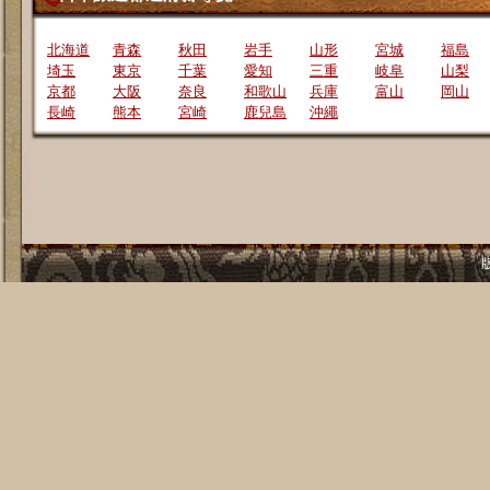
北海道
青森
秋田
岩手
山形
宮城
福島
埼玉
東京
千葉
愛知
三重
岐阜
山梨
京都
大阪
奈良
和歌山
兵庫
富山
岡山
長崎
熊本
宮崎
鹿兒島
沖繩
版