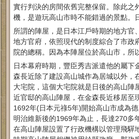
實行判決的房間依舊完整保留。除此之
機，是遊玩高山市時不能錯過的景點。
所謂的陣屋，是日本江戶時期的地方官
地方官府，依照現代的制度綜合了市政
院的總稱。因為本陣屋位於高山市，所
日本幕府時期，豐臣秀吉派遣他的屬下
森長近除了建設高山城作為居城以外，
大宅院，這個大宅院就是日後的高山陣
近官邸的高山陣屋，在金森長近移居至
1692年(日本元祿5年)開始高山市成
明治維新後的1969年為止，長達270多
在高山陣屋設置了行政機構以管理飛驒