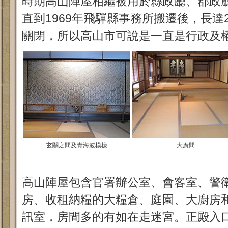
時期高山陣屋相繼被用於縣政廳、郡政
直到1969年飛驒縣事務所搬遷後，長達
關閉，所以高山市可說是一直是行政及
玄關之間及青海波模樣
大廣間
高山陣屋包含官署辦公室、會客室、警
房、收租納糧的大糧倉、庭園、大廚房
訊室，房間多的有如在走迷宮。正殿入