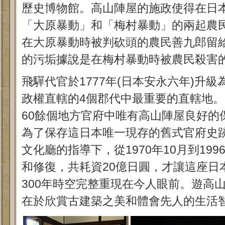
歷史博物館。高山陣屋的施政使得在日
「大原暴動」和「梅村暴動」的兩起農
在大原暴動時被判砍頭的農民善九郎留
的污垢據說是在梅村暴動時被農民殺害
飛驒代官於1777年(日本安永六年)升
政權直轄的4個郡代中最重要的直轄地
60餘個地方官府中唯有高山陣屋良好的
為了保存這日本唯一現存的舊式官府史
文化廳的指導下，從1970年10月到19
和修復，共耗資20億日圓，才讓這座日
300年時空完整重現在今人眼前。遊高
在於欣賞古建築之美和體會先人的生活