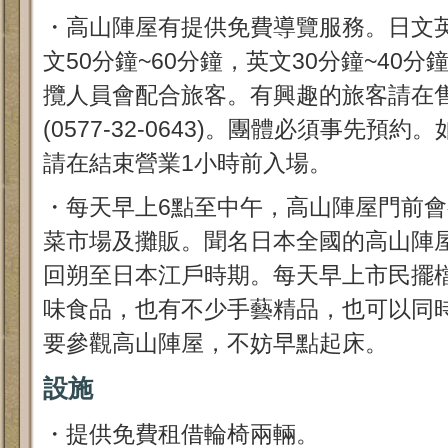
・高山陣屋有提供免費導覽服務。日文
文50分鐘~60分鐘，英文30分鐘~40
攬人員會配合旅客。有興趣的旅客請在
(0577-32-0643)。團體必須事先
請在結束營業1小時前入場。
・每天早上6點至中午，高山陣屋門前
菜市場及攤販。聞名日本全國的高山陣
回朔至日本江戶時期。每天早上市民擺
味食品，也有不少手藝精品，也可以同
要參觀高山陣屋，不妨早點起床。
設施
・提供免費租借輪椅兩輛。