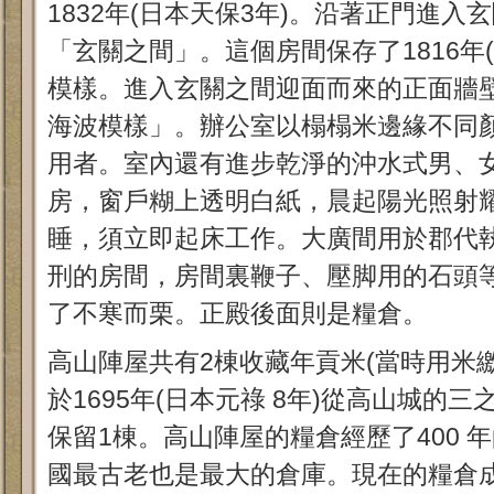
1832年(日本天保3年)。沿著正門進
「玄關之間」。這個房間保存了1816年(
模樣。進入玄關之間迎面而來的正面牆
海波模樣」。辦公室以榻榻米邊緣不同
用者。室內還有進步乾淨的沖水式男、
房，窗戶糊上透明白紙，晨起陽光照射
睡，須立即起床工作。大廣間用於郡代
刑的房間，房間裏鞭子、壓脚用的石頭
了不寒而栗。正殿後面則是糧倉。
高山陣屋共有2棟收藏年貢米(當時用米
於1695年(日本元祿 8年)從高山城的
保留1棟。高山陣屋的糧倉經歷了400 
國最古老也是最大的倉庫。現在的糧倉