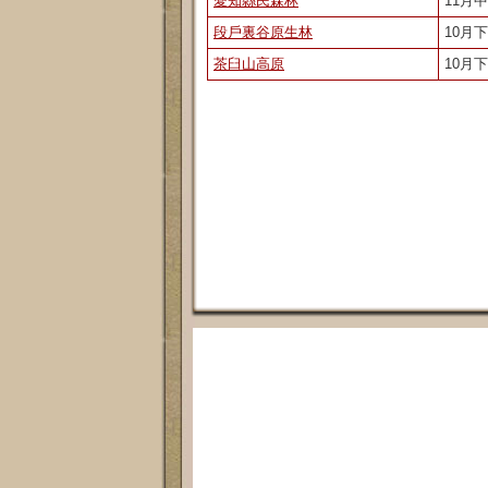
愛知縣民森林
11月
段戶裏谷原生林
10月
茶臼山高原
10月