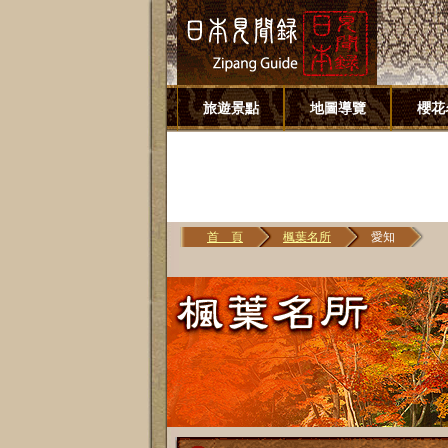
旅遊景點
地圖導覽
櫻花
首 頁
楓葉名所
愛知