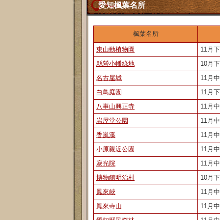
愛知楓葉名所
楓葉名所
東山動植物園
11月
縣營小幡綠地
10月
名古屋城
11月
白鳥庭園
11月
八事山興正寺
11月
岩屋堂公園
11月
香嵐溪
11月
小原親近公園
11月
寂光院
11月
博物館明治村
10月
鳳來峽
11月
鳳來寺山
11月