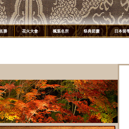
名勝
花火大會
楓葉名所
祭典節慶
日本留