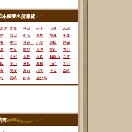
日本楓葉名所導覽
海道
青森
秋田
岩手
山形
宮城
島
新潟
栃木
群馬
茨城
千葉
玉
東京
神奈川
山梨
静岡
愛知
阜
三重
滋賀
長野
富山
石川
井
京都
大阪
奈良
和歌山
兵庫
取
岡山
廣島
島根
山口
香川
島
愛媛
高知
福岡
大分
宮崎
賀
長崎
熊本
鹿兒島
語言