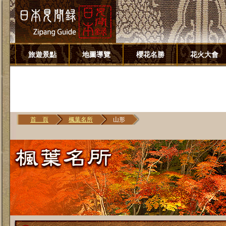
旅遊景點
地圖導覽
櫻花名勝
花火大會
首 頁
楓葉名所
山形