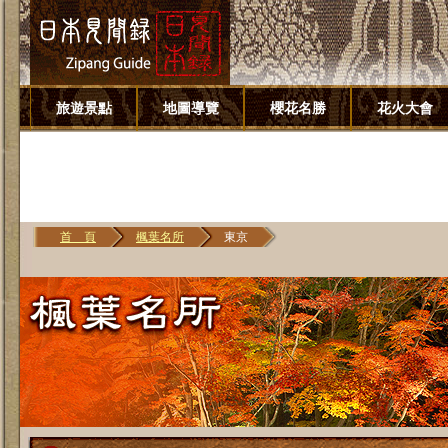
旅遊景點
地圖導覽
櫻花名勝
花火大會
首 頁
楓葉名所
東京