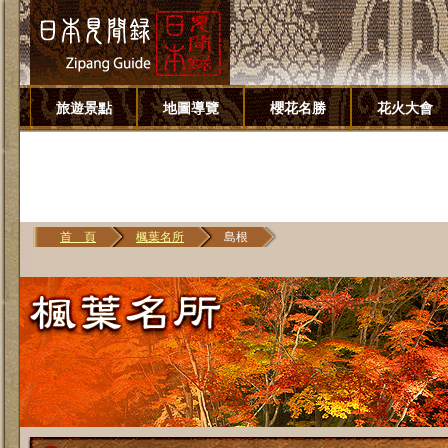
旅遊景點
地圖導覽
櫻花名勝
花火大會
首 頁
楓葉名所
島根