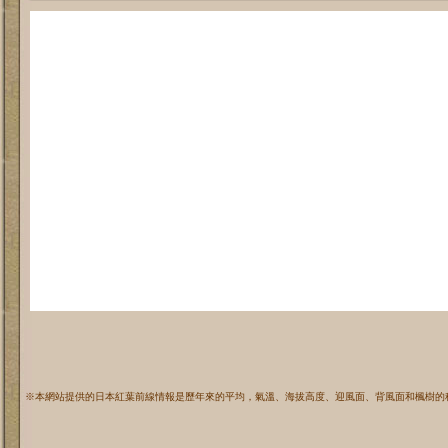
※本網站提供的日本紅葉前線情報是歷年來的平均，氣溫、海拔高度、迎風面、背風面和楓樹的