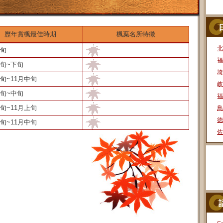
歷年賞楓最佳時期
楓葉名所特徵
北
下旬
福
中旬~下旬
埼
下旬~11月中旬
岐
上旬~中旬
福
下旬~11月上旬
鳥
徳
下旬~11月中旬
佐