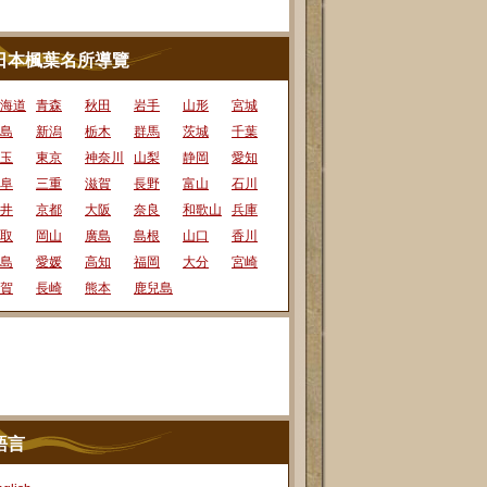
日本楓葉名所導覽
海道
青森
秋田
岩手
山形
宮城
島
新潟
栃木
群馬
茨城
千葉
玉
東京
神奈川
山梨
静岡
愛知
阜
三重
滋賀
長野
富山
石川
井
京都
大阪
奈良
和歌山
兵庫
取
岡山
廣島
島根
山口
香川
島
愛媛
高知
福岡
大分
宮崎
賀
長崎
熊本
鹿兒島
語言