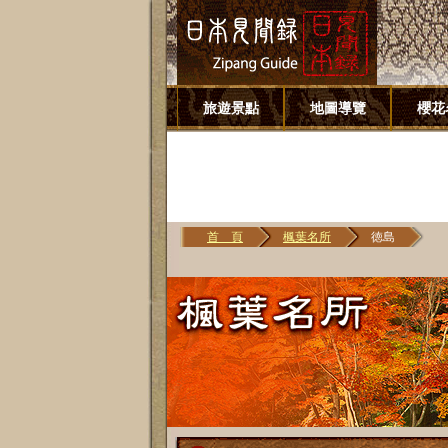
旅遊景點
地圖導覽
櫻花
首 頁
楓葉名所
徳島