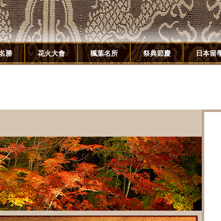
名勝
花火大會
楓葉名所
祭典節慶
日本留