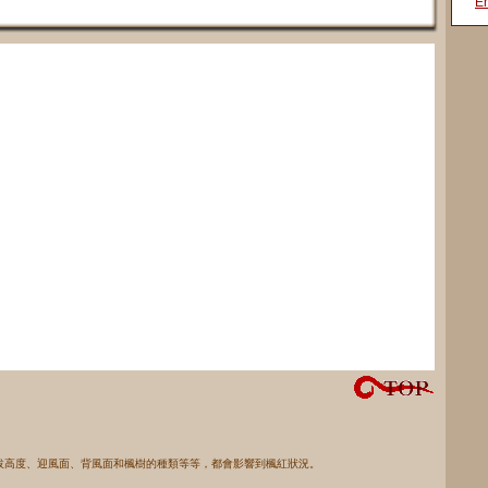
En
拔高度、迎風面、背風面和楓樹的種類等等，都會影響到楓紅狀況。