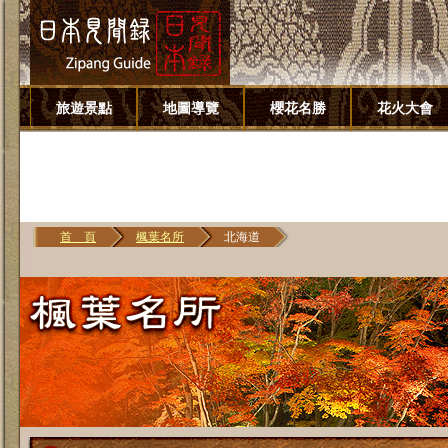
旅遊景點
地圖導覽
櫻花名勝
花火大會
首 頁
楓葉名所
北海道