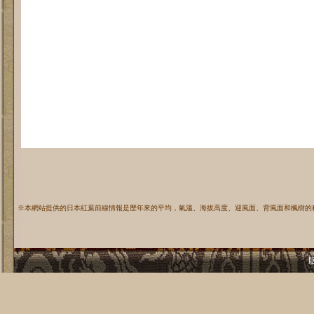
※本網站提供的日本紅葉前線情報是歷年來的平均，氣溫、海拔高度、迎風面、背風面和楓樹的
版