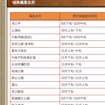
福島楓葉名所
楓葉名所
歷年賞楓最佳時期
淨土平
9月下旬~10月中旬
土湯峠
10月上旬~下旬
不動澤橋(燕谷)
9月下旬~10月中旬
安祥之郷 會津村
10月中旬~11月中旬
夏井川溪谷
11月上旬~中旬
中釜戶的枝垂紅葉
11月下旬~12月上旬
白水阿彌陀堂
11月中旬~下旬
南湖公園
10月下旬~11月
翠丘公園
10月下旬~11月上旬
靈山
10月下旬~11月上旬
塔之斷崖
10月下旬
尾瀨國立公園
9月下旬~10月中旬