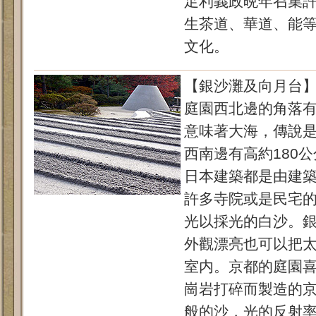
足利義政晩年召集
生茶道、華道、能
文化。
【銀沙灘及向月台
庭園西北邊的角落有
意味著大海，傳說
西南邊有高約180
日本建築都是由建
許多寺院或是民宅
光以採光的白沙。
外觀漂亮也可以把
室内。京都的庭園
崗岩打碎而製造的
般的沙，光的反射