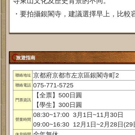
寺東山文化及歷史背景的不同。
・要拍攝銀閣寺，建議選擇早上，比較
旅遊指南
京都府京都市左京區銀閣寺町2
聯絡地址
075-771-5725
聯絡電話
【全票】500日圓
門票資訊
【學生】300日圓
08:30~17:00 3月1日~11月30日
營業時間
09:00~16:30 12月1日~2月28日(29
全年無休
休息時間