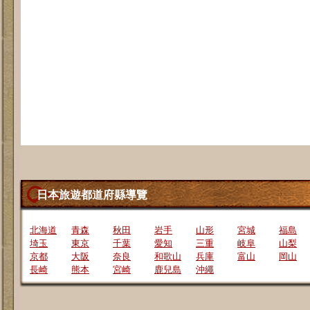
日本旅遊都道府縣導覽
北海道
青森
秋田
岩手
山形
宮城
福島
埼玉
東京
千葉
愛知
三重
岐阜
山梨
京都
大阪
奈良
和歌山
兵庫
富山
岡山
長崎
熊本
宮崎
鹿兒島
沖繩