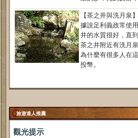
【茶之井與洗月泉
據說足利義政常使
井的水質很好，直
茶之井附近有洗月
為什麼有很多人在
投幣。
旅遊達人推薦
觀光提示