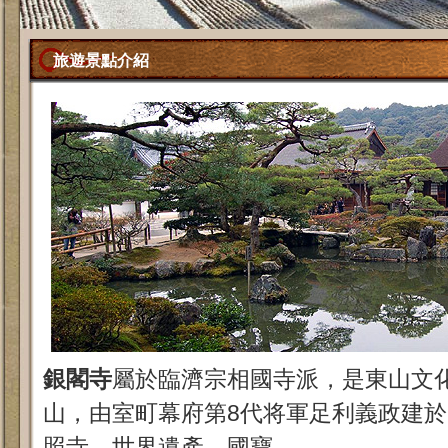
旅遊景點介紹
銀閣寺
屬於臨濟宗相國寺派，是東山文
山，由室町幕府第8代将軍足利義政建於
照寺。世界遺產，國寶。