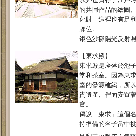
以外也寶存了江戶
的共同作品的繪圖。
化財。這裡也有足
牌位。
銀色沙攤陽光反射
【東求殿】
東求殿是座落於池
堂和茶室。因為東
室的發源建築，所
貴遺產。裡面安置
寶。
傳說「東求」這個
持準備的名子當中