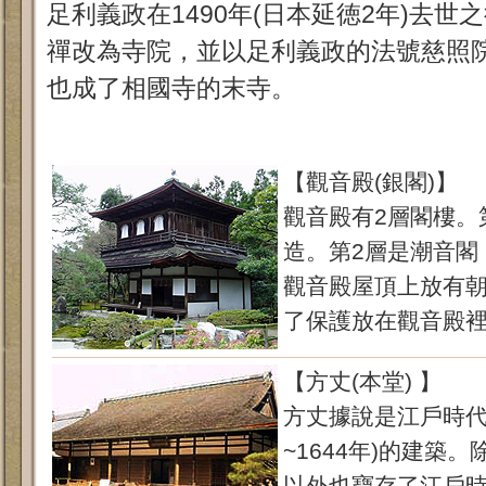
足利義政在1490年(日本延徳2年)去
禪改為寺院，並以足利義政的法號慈照
也成了相國寺的末寺。
【觀音殿(銀閣)】
觀音殿有2層閣樓。
造。第2層是潮音閣
觀音殿屋頂上放有
了保護放在觀音殿
【方丈(本堂) 】
方丈據說是江戶時代初
~1644年)的建築