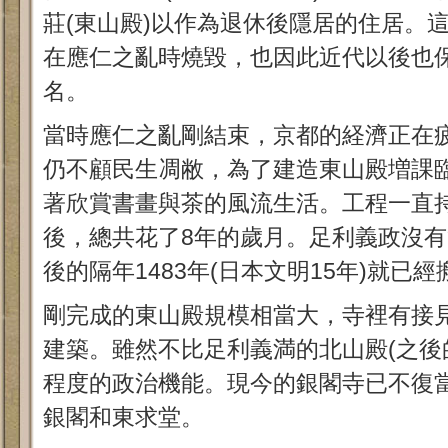
莊(東山殿)以作為退休後隱居的住居。
在應仁之亂時燒毀，也因此近代以後也
名。
當時應仁之亂剛結束，京都的経濟正在
仍不顧民生凋敝，為了建造東山殿増課
著欣賞書畫與茶的風流生活。工程一直
後，總共花了8年的歲月。足利義政沒
後的隔年1483年(日本文明15年)就已
剛完成的東山殿規模相當大，寺裡有接
建築。雖然不比足利義満的北山殿(之後
程度的政治機能。現今的銀閣寺已不復
銀閣和東求堂。