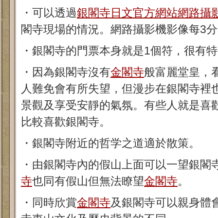
・可以透過
銀閣寺日文官方網站網路攝
閣寺現場的情況。網路攝影機影像每3分
・銀閣寺的門票本身就是1個符，很有特
・因為銀閣寺沒有
金閣寺
般富麗堂皇，
人難免會有所失望，但漫步在銀閣寺裡
景觀及享受安靜的氣氛。有些人就是喜
比較喜歡銀閣寺。
・銀閣寺附近的哲学之道適於散策。
・由銀閣寺內的假山上面可以一望銀閣
寺
也同有假山但無法瞭望
金閣寺
。
・同時欣賞
金閣寺
及銀閣寺可以親身體