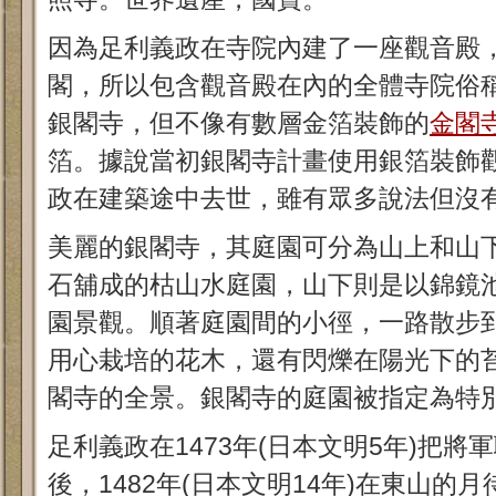
因為足利義政在寺院內建了一座觀音殿
閣，所以包含觀音殿在內的全體寺院俗
銀閣寺，但不像有數層金箔裝飾的
金閣
箔。據說當初銀閣寺計畫使用銀箔裝飾
政在建築途中去世，雖有眾多說法但沒
美麗的銀閣寺，其庭園可分為山上和山
石舖成的枯山水庭園，山下則是以錦鏡
園景觀。順著庭園間的小徑，一路散步
用心栽培的花木，還有閃爍在陽光下的
閣寺的全景。銀閣寺的庭園被指定為特
足利義政在1473年(日本文明5年)把
後，1482年(日本文明14年)在東山的