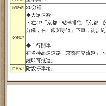
30分鍾
所需時間
◆大眾運輸
・在JR「京都」站轉搭往 「京都」的
分鍾，在「銀閣寺道」下車，徒歩約
交通資訊
◆自行開車
在名神高速道路「京都南交流道」下
鍾即可抵達。
附設停車場。
停車資訊