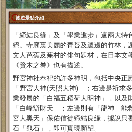
旅遊景點介紹
「締結良緣」及「學業進步」這兩大特
絕。寺廟裏美麗的青苔及週邊的竹林，
文人芭蕉及蕪村的俳句題材，在日本文
《賢木之巻》也有描述。
野宮神社奉祀的許多神明，包括中央正
「野宮大神(天照大神)」；右邊是祈求
業發展的「白福五稻荷大明神」，以及
「白峰辯財天」；左邊則有「龍神」能
宮大黑天」保佑信徒締結良緣，據說只
石「龜石」，即可實現願望。