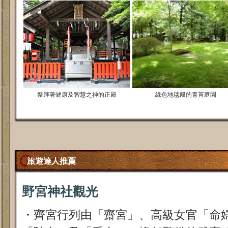
祭拜著健康及智慧之神的正殿
綠色地毯般的青苔庭園
旅遊達人推薦
野宮神社觀光
・齊宮行列由「齋宮」、高級女官「命