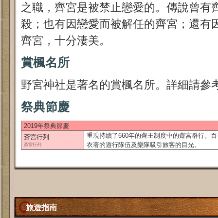
之職，齊宮是被禁止戀愛的。傳說曾有
殺；也有因戀愛而被解任的齊宮；還有
齊宮，十分淒美。
賞楓名所
野宮神社是著名的賞楓名所。詳細請參
祭典節慶
2019年祭典節慶
重現持續了660年的齊王制度中的齋宮群行。
斎宮行列
衣著的遊行隊伍及樂隊吸引旅客的目光。
斎宮行列
旅遊指南