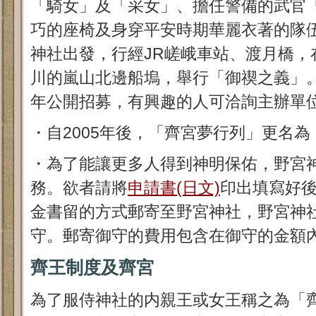
「騎女」及「采女」、擔任警備的武官
巧的座椅及身穿平安時期華麗衣著的隊伍
神社出發，行經JR嵯峨車站、渡月橋，
川的嵐山北邊船塢，舉行「御禊之義」
年公開招募，有興趣的人可洽詢主辦單
・自2005年後，「齊宮夢行列」更名
・為了能讓更多人得到神明保佑，野宮
務。欲者請將
申請書(日文)
印出填寫好
金書留的方式郵寄至野宮神社，野宮神
守。郵寄御守的費用包含在御守的金額
齊王制度及齊宮
為了服侍神社的内親王或女王稱之為「