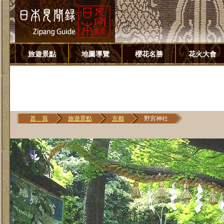
旅遊景點
地圖導覽
櫻花名勝
花火大會
首 頁
旅遊景點
京都
野宮神社