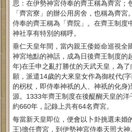
思：在伊勢神宮侍奉的齊王稱為齊宮；
「齊宮寮」的辦公用房舍，也稱為齊宮
侍奉的齊王稱為「齊院」。在齊王制度
神社享有特別的稱呼。
垂仁天皇年間，當内親王倭姫命巡視全
神宮地點的神話，成為日後齊王制度的起源
年)在壬申之亂打勝仗的天武天皇，為了
願，派遣14歲的大來皇女作為御杖代(
的柺杖，即侍奉神祇的人、神祇的化身)
源。1333年齊王制度在後醍醐天皇的
約660年，記錄上共有64名齊宮。
每當新天皇即位，便會以卜卦挑選未婚的
王)擔任齊宮，到伊勢神宮侍奉天照大神