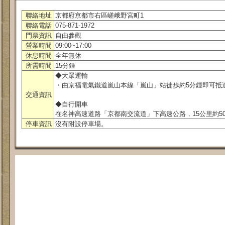
聯絡地址
京都府京都市右區嵯峨野宮町1
聯絡電話
075-871-1972
門票資訊
自由參觀
營業時間
09:00~17:00
休息時間
全年無休
所需時間
15分鍾
◆大眾運輸
・由京福電氣鐵道嵐山本線「嵐山」站徒歩約5分鍾即可抵
交通資訊
◆自行開車
在名神高速道路「京都南交流道」下高速公路，15公里約5
停車資訊
沒有附設停車場。