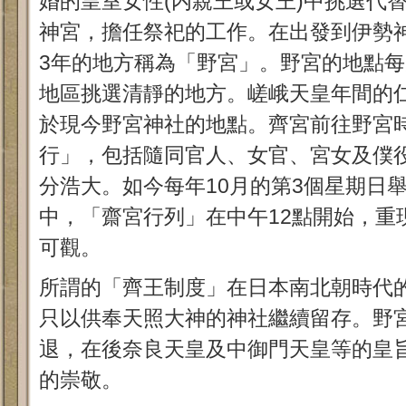
婚的皇室女性(内親王或女王)中挑選代
神宮，擔任祭祀的工作。在出發到伊勢
3年的地方稱為「野宮」。野宮的地點
地區挑選清靜的地方。嵯峨天皇年間的
於現今野宮神社的地點。齊宮前往野宮
行」，包括隨同官人、女官、宮女及僕役
分浩大。如今每年10月的第3個星期日
中，「齋宮行列」在中午12點開始，重
可觀。
所謂的「齊王制度」在日本南北朝時代
只以供奉天照大神的神社繼續留存。野
退，在後奈良天皇及中御門天皇等的皇
的崇敬。