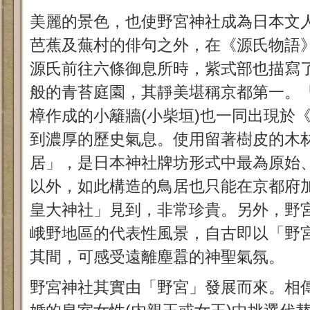
美麗的景色，也使野宮神社成為日本文
芭蕉及蕪村的俳句之外，在《源氏物語
源氏前往六條御息所時，紫式部也描寫
般的青苔庭園，其靜美堪稱京都第一。
樟作成的小籬牆(小柴垣)也一同出現於
到濃厚的歷史氣息。使用留著樹皮的木
居」，是日本神社牌坊形式中最為原始
以外，如此構造的鳥居也只能在京都府
皇大神社」見到，非常珍貴。另外，野
峨野地區的代表性風景，自古即以「野
其間，可感受遠離塵囂的神聖氣氛。
野宮神社其實由「野宮」發展而來。相