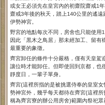
或女王必須先在皇宮內的初齋院齋戒1
齋戒3年後的秋天，踏上140公里的遙遠
伊勢神宮。
野宮的地點每次不同，房舍也只能使用
因此「黒木之鳥居」那未經加工、留有
最重要的象徵。
齊宮卸任的條件十分嚴格，僅有天皇駕
讓位時才能卸任。但即使回到京都，也
靜度日，一輩子單身。
齊宮(這裡所指的是被挑選侍奉的皇室女
勢神宮外，幾乎每天都待在齊宮(這裡所
稱為齊宮寮的辦公用房舍)範圍內祭祀眾