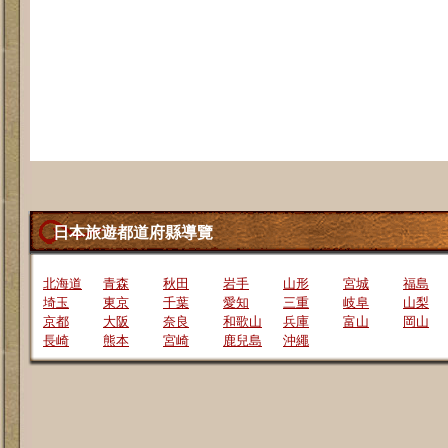
日本旅遊都道府縣導覽
北海道
青森
秋田
岩手
山形
宮城
福島
埼玉
東京
千葉
愛知
三重
岐阜
山梨
京都
大阪
奈良
和歌山
兵庫
富山
岡山
長崎
熊本
宮崎
鹿兒島
沖繩