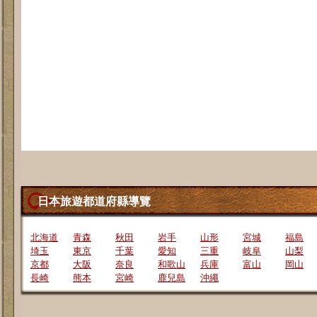
日本旅遊都道府縣導覽
北海道
青森
秋田
岩手
山形
宮城
福島
埼玉
東京
千葉
愛知
三重
岐阜
山梨
京都
大阪
奈良
和歌山
兵庫
富山
岡山
長崎
熊本
宮崎
鹿兒島
沖繩