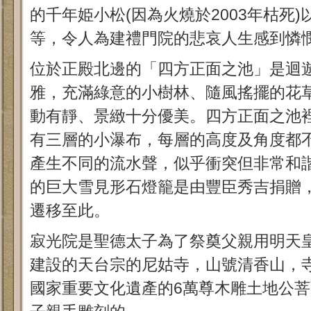
的千年姫小松(因為火燒於2003年枯死
等，令人為建禮門院的悲哀人生感到憐
位於正殿北邊的「四方正面之池」是迴
雅，充滿綠意的小樹林、隨風搖擺的花
動有靜、景緻十分優美。四方正面之池
有三層的小瀑布，每層的高度及角度都
產生不同的流水聲，似乎衝突但非常和
的巨大雪見形石燈籠是由豐臣秀吉捐贈
遷移至此。
寂光院是聖德太子為了祭奠父親用明天皇於
建設的天台宗的尼姑寺，山號清香山，
國家重要文化遺產的6萬尊木雕土地公