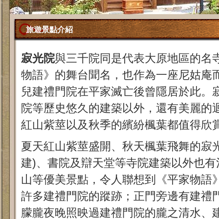
旅遊景點介紹
寂光院
與三千院同是代表大原地區的名
物語》的舞台聞名，也作為一座尼姑庵
兒建禮門院在平家滅亡後曾隱居於此。
院等歷史悠久的建築以外，還有美麗的
紅山紫莖以及秋季的繽紛楓葉都值得欣
夏天紅山紫莖盛開、秋天楓葉飛舞的寂光院
建)、書院及辯天堂等寺院建築以外也有
山等優美景點，令人聯想到《平家物語
許多建禮門院的蹤跡；正門旁邊有建禮
朦朧夜晚照映過建禮門院的朧之清水、