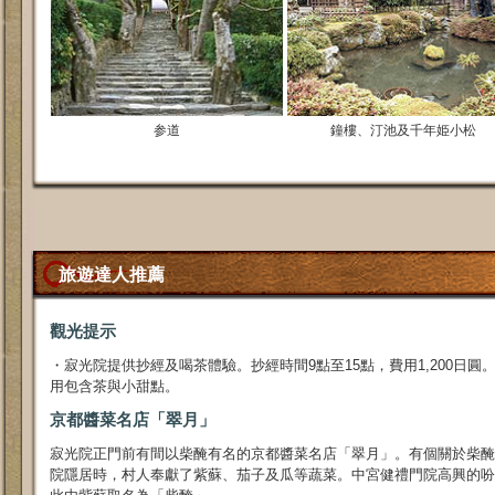
参道
鐘樓、汀池及千年姫小松
旅遊達人推薦
觀光提示
・寂光院提供抄經及喝茶體驗。抄經時間9點至15點，費用1,200日圓。
用包含茶與小甜點。
京都醬菜名店「翠月」
寂光院正門前有間以柴醃有名的京都醬菜名店「翠月」。有個關於柴醃
院隱居時，村人奉獻了紫蘇、茄子及瓜等蔬菜。中宮健禮門院高興的吩