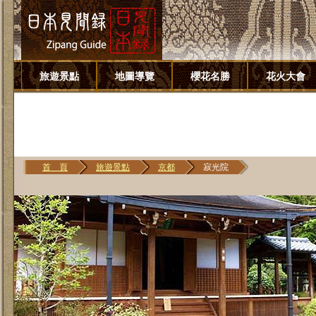
旅遊景點
地圖導覽
櫻花名勝
花火大會
首 頁
旅遊景點
京都
寂光院