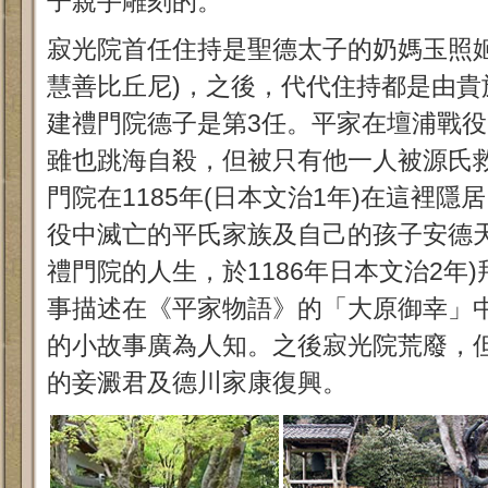
子親手雕刻的。
寂光院首任住持是聖德太子的奶媽玉照姬
慧善比丘尼)，之後，代代住持都是由貴
建禮門院德子是第3任。平家在壇浦戰
雖也跳海自殺，但被只有他一人被源氏
門院在1185年(日本文治1年)在這裡
役中滅亡的平氏家族及自己的孩子安德
禮門院的人生，於1186年日本文治2年
事描述在《平家物語》的「大原御幸」
的小故事廣為人知。之後寂光院荒廢，
的妾澱君及德川家康復興。