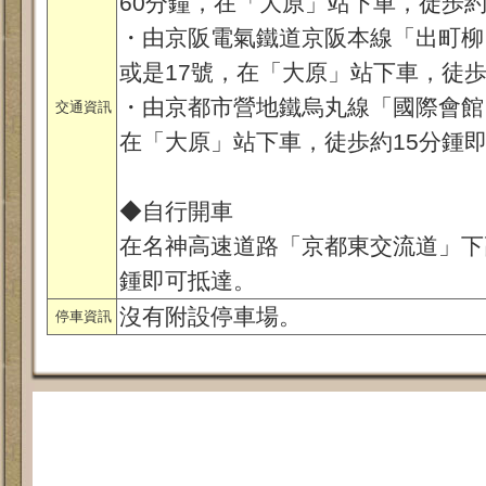
60分鐘，在「大原」站下車，徒歩約
・由京阪電氣鐵道京阪本線「出町柳」
或是17號，在「大原」站下車，徒歩
・由京都市營地鐵烏丸線「國際會館
交通資訊
在「大原」站下車，徒歩約15分鍾
◆自行開車
在名神高速道路「京都東交流道」下高
鍾即可抵達。
沒有附設停車場。
停車資訊