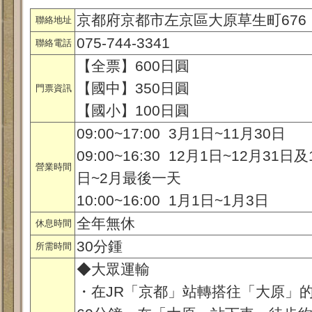
京都府京都市左京區大原草生町676
聯絡地址
075-744-3341
聯絡電話
【全票】600日圓
【國中】350日圓
門票資訊
【國小】100日圓
09:00~17:00 3月1日~11月30日
09:00~16:30 12月1日~12月31日及
營業時間
日~2月最後一天
10:00~16:00 1月1日~1月3日
全年無休
休息時間
30分鍾
所需時間
◆大眾運輸
・在JR「京都」站轉搭往「大原」的