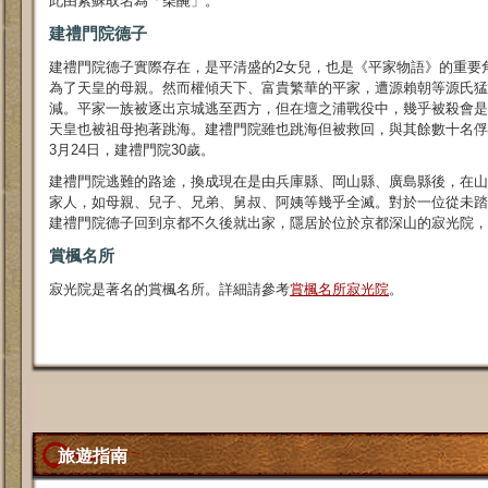
此由紫蘇取名為「柴醃」。
建禮門院德子
建禮門院德子實際存在，是平清盛的2女兒，也是《平家物語》的重要
為了天皇的母親。然而權傾天下、富貴繁華的平家，遭源賴朝等源氏猛
減。平家一族被逐出京城逃至西方，但在壇之浦戰役中，幾乎被殺會是
天皇也被祖母抱著跳海。建禮門院雖也跳海但被救回，與其餘數十名俘虜
3月24日，建禮門院30歲。
建禮門院逃難的路途，換成現在是由兵庫縣、岡山縣、廣島縣後，在山
家人，如母親、兒子、兄弟、舅叔、阿姨等幾乎全滅。對於一位從未踏
建禮門院德子回到京都不久後就出家，隱居於位於京都深山的寂光院，
賞楓名所
寂光院是著名的賞楓名所。詳細請參考
賞楓名所寂光院
。
旅遊指南