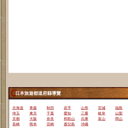
日本旅遊都道府縣導覽
北海道
青森
秋田
岩手
山形
宮城
福島
埼玉
東京
千葉
愛知
三重
岐阜
山梨
京都
大阪
奈良
和歌山
兵庫
富山
岡山
長崎
熊本
宮崎
鹿兒島
沖繩