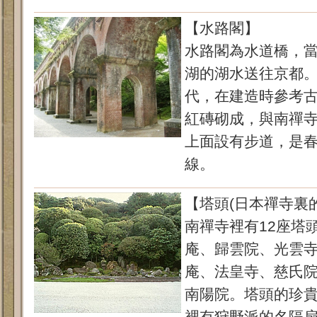
【水路閣】
水路閣為水道橋，
湖的湖水送往京都
代，在建造時參考
紅磚砌成，與南禪
上面設有步道，是
線。
【塔頭(日本禪寺裏
南禪寺裡有12座塔
庵、歸雲院、光雲
庵、法皇寺、慈氏
南陽院。塔頭的珍