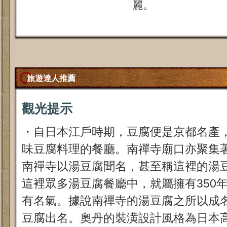
麗。
旅遊達人推薦
觀光提示
・自日本江戶時期，豆腐便是京都名產
味豆腐料理的餐廳。南禪寺廟口亦聚集
南禪寺以湯豆腐聞名，甚至稱這裡的湯
這裡眾多湯豆腐餐廳中，就屬擁有350
有名氣。據說南禪寺的湯豆腐之所以成
豆腐出名。奧丹的裝潢設計風格為日本