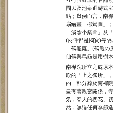
裡有狩野派的名隔
園以及池泉迴游式
點；舉例而言，南
扇繪畫「柳鶯圖」
「溪陰小築圖」及
(兩件都是國寶)等
「鶴龜庭」(鶴亀の庭
仙鶴與烏龜是用樹
南禪院所立之處原
殿的「上之御所」
的一部分葬於南禪
皇有著親密關係，
氛，春天的櫻花、
然，無論任何季節