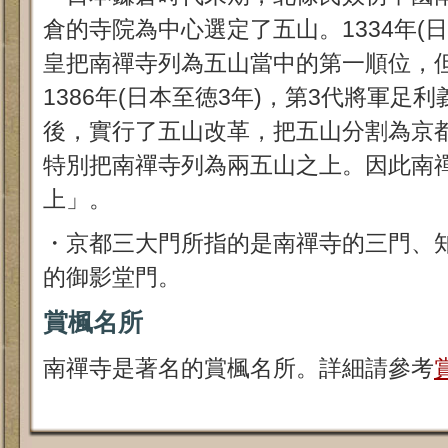
倉的寺院為中心選定了五山。1334年(
皇把南禪寺列為五山當中的第一順位，
1386年(日本至徳3年)，第3代將軍足
後，實行了五山改革，把五山分割為京
特別把南禪寺列為兩五山之上。因此南
上」。
・京都三大門所指的是南禪寺的三門、
的御影堂門。
賞楓名所
南禪寺是著名的賞楓名所。詳細請參考