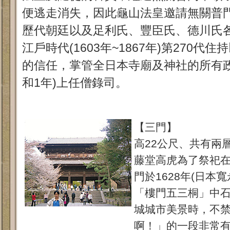
便逃走消失，因此龜山法皇邀請無關普
歷代朝廷以及足利氏、豐臣氏、德川氏
江戶時代(1603年~1867年)第270
的信任，掌管全日本寺廟及神社的所有政策
和1年)上任僧錄司。
【三門】
高22公尺、共有兩
藤堂高虎為了祭祀
門於1628年(日本
「樓門五三桐」中
城城市美景時，不
啊！」的一段非常