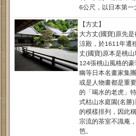
6公尺，以日本第一
【方丈】
大方丈(國寶)原先
涼殿，於1611年
丈(國寶)原本是桃
124張桃山風格的
幽等日本名畫家集
或是人物畫都是重
的「喝水的老虎」
式枯山水庭園(名勝
的模樣排列，因此
宗流的茶室不識庵
笆。