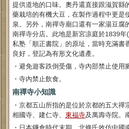
提供道地的口味。奧丹還直接跟滋賀縣
藥栽培的有機大豆，在製作過程中更是
泉。另外，南禪寺廟口還有一家湯豆腐
南禪寺分店。此地是新宮凉庭於1839年(
私塾「順正書院」的原址，當時充滿書
良好，登記為有形文化遺產。
・避免遊客跌倒受傷，寺內部禁止使用
・寺內禁止飲食。
南禪寺小知識
・京都五山所指的是位於京都的五大禪
相國寺、建仁寺、
東福寺
及萬壽寺院。
・日本鐮倉時代末期，北條氏效仿中國