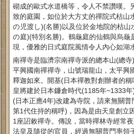
砌成的歐式水道橋等，令人不禁讚嘆。
致的庭園，如位於大方丈的禪院式枯山水
の児渡し)(名勝)以及位於金地院的枯山
の庭)(特別名勝)。鶴龜庭的仙鶴與烏
現，優雅的日式庭院風情令人內心如湖
南禪寺是臨濟宗南禪寺派的總本山(總寺
平興國南禪禪寺，山號瑞龍山，太平興
釋迦如來。開基(日本禪教對創辦者的稱
皇將建於日本鐮倉時代(1185年~1333
(日本正應4年)改建為寺院，請來無關普
第1代住持的稱呼)，因為是由天皇創立
1座詔敕禪寺。傳說，當時禪林寺經常
法皇及隨從的官員，經過無關普門率領