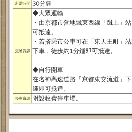
30分鍾
所需時間
◆大眾運輸
・由京都市營地鐵東西線「蹴上」站
可抵達。
・若搭乘市公車可在「東天王町」站
下車，徒歩約1分鍾即可抵達。
交通資訊
◆自行開車
在名神高速道路「京都東交流道」下
鍾即可抵達。
附設收費停車場。
停車資訊