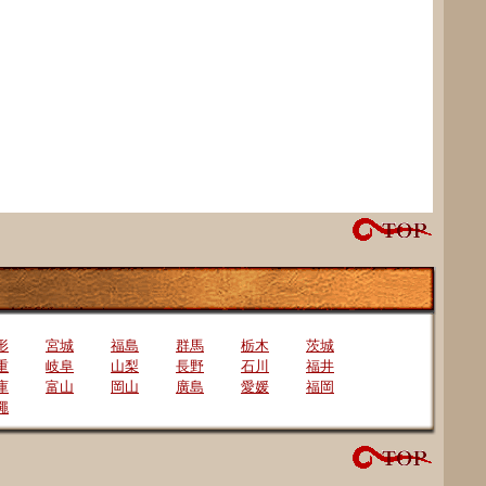
形
宮城
福島
群馬
栃木
茨城
重
岐阜
山梨
長野
石川
福井
庫
富山
岡山
廣島
愛媛
福岡
繩