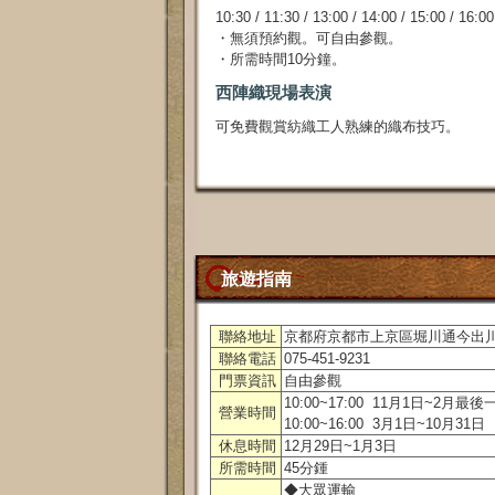
10:30 / 11:30 / 13:00 / 14:00 / 15:00 / 16:00
・無須預約觀。可自由參觀。
・所需時間10分鐘。
西陣織現場表演
可免費觀賞紡織工人熟練的織布技巧。
旅遊指南
聯絡地址
京都府京都市上京區堀川通今出
聯絡電話
075-451-9231
門票資訊
自由參觀
10:00~17:00 11月1日~2月最後
營業時間
10:00~16:00 3月1日~10月31日
休息時間
12月29日~1月3日
所需時間
45分鍾
◆大眾運輸