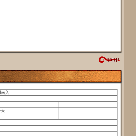
川南入
一天