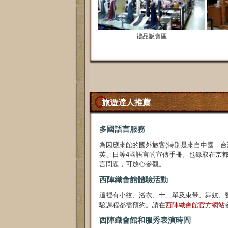
禮品販賣區
旅遊達人推薦
多國語言服務
為因應來館的國外旅客(特別是來自中國，台
英、日等4國語言的宣傳手冊。也錄取在京
言問題，可放心參觀。
西陣織會館體驗活動
這裡有
小紋
、
浴衣、
十二單及束帯
、
舞妓
、
驗課程都需預約。請在
西陣織會館官方網站
西陣織會館和服秀表演時間