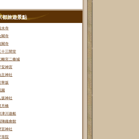
京都旅遊景點
清水寺
金閣寺
銀閣寺
三十三間堂
元離宮二條城
平安神宮
地主神社
産寧坂
祇園
八坂神社
渡月橋
保津川遊船
西陣織會館
野宮神社
平等院