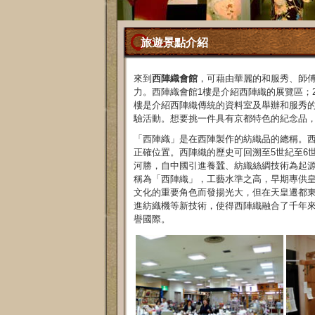
旅遊景點介紹
來到
西陣織會館
，可藉由華麗的和服秀、師
力。西陣織會館1樓是介紹西陣織的展覽區；
樓是介紹西陣織傳統的資料室及舉辦和服秀
驗活動。想要挑一件具有京都特色的紀念品
「西陣織」是在西陣製作的紡織品的總稱。
正確位置。西陣織的歷史可回溯至5世紀至6
河勝，自中國引進養蠶、紡織絲綢技術為起源。精
稱為「西陣織」，工藝水準之高，早期專供
文化的重要角色而發揚光大，但在天皇遷都
進紡織機等新技術，使得西陣織融合了千年
譽國際。