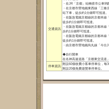
・在JR「京都」站轉搭市公車9
・在京都市營地鐵東西線「三條京
站下車，徒歩約1分鍾即可抵達。
・在阪急電鐵京都線的京都本線「
徒歩約1分鍾即可抵達。
・在阪急電鐵京都線的京都本線「
交通資訊
歩約1分鍾即可抵達。
・在阪急電鐵京都線的京都本線「
徒歩約1分鍾即可抵達。
・由京都市營地鐵烏丸線「今出
◆自行開車
在名神高速道路「京都東交流道」
附設60個收費小客車停車位，每3
停車資訊
附設20個免費遊覽車停車位。