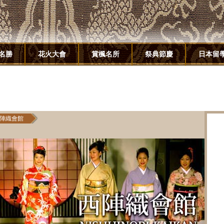
名勝
花火大會
賞楓名所
祭典節慶
日本留
陣織會館