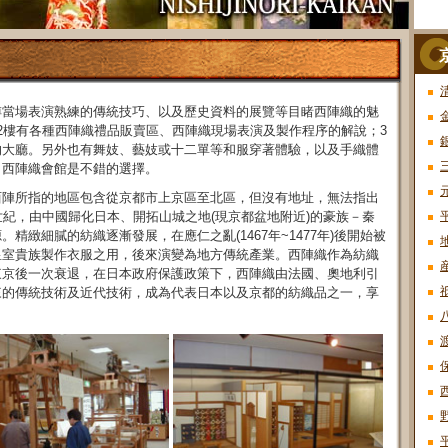
傅當場表演熟練的傳統技巧、以及歷史資料的展覽等目睹西陣織的魅
2樓有各種西陣織禮品販賣區、西陣織現場表演及製作程序的解說；3
的大廳。另外也有舞妓、藝妓或十二單等和服穿著體驗，以及手織體
，西陣織會館是不錯的選擇。
西陣所指的地區包含從京都市上京區至北區，但沒有地址，無法指出
世紀，由中國歸化日本、開拓山城之地(現京都盆地附近)的豪族－秦
緻細膩的紡織逐漸發展，在應仁之亂(1467年~1477年)後開始被
皇室貴族製作衣服之用，後來演變為地方傳統產業。西陣織作為紡織
東京後一次衰退，在日本政府保護政策下，西陣織由法國、奧地利引
來的傳統技術及近代技術，成為代表日本以及京都的紡織品之一，享