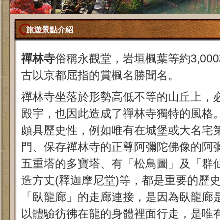
旅遊景點介紹
禪林寺
俗稱永觀堂，岩垣楓葉等約3,00
古以京都屈指的賞楓名勝聞名。
禪林寺坐落於形勢高低不等的山丘上，
殿宇，也因此造成了禪林寺獨特的風格
頗具歷史性，例如唯有在城堡或大名宅
門、保存禪林寺的正尊阿彌陀佛像的阿
五重塔的多寶塔、有「松鳥圖」及「群
造方丈(釋迦摩尼堂)等，都是重要的歷
「臥龍廊」的走廊連接，是因為臥龍廊
以體驗彷彿在龍的身體裡面行走，是唯