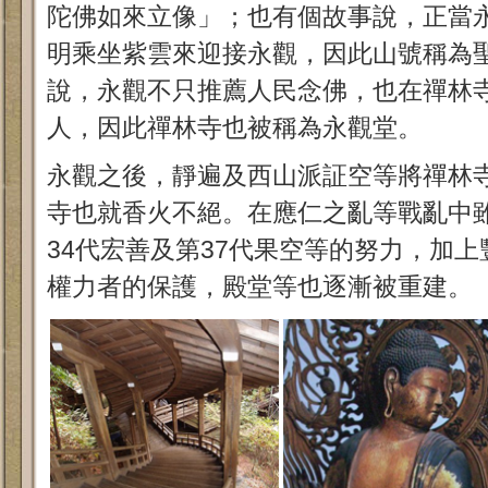
陀佛如來立像」；也有個故事說，正當
明乘坐紫雲來迎接永觀，因此山號稱為
說，永觀不只推薦人民念佛，也在禪林
人，因此禪林寺也被稱為永觀堂。
永觀之後，靜遍及西山派証空等將禪林
寺也就香火不絕。在應仁之亂等戰亂中
34代宏善及第37代果空等的努力，加
權力者的保護，殿堂等也逐漸被重建。