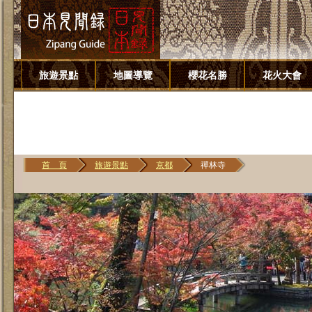
旅遊景點
地圖導覽
櫻花名勝
花火大會
首 頁
旅遊景點
京都
禪林寺