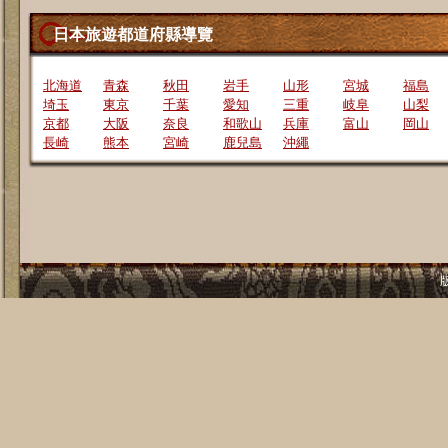
日本旅遊都道府縣導覽
北海道
青森
秋田
岩手
山形
宮城
福島
埼玉
東京
千葉
愛知
三重
岐阜
山梨
京都
大阪
奈良
和歌山
兵庫
富山
岡山
長崎
熊本
宮崎
鹿兒島
沖繩
版