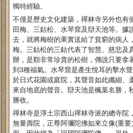
獨特經驗。
不僅是歷史文化建築，禪林寺另外也有
田梅、三鈷松、水琴窟及辯天池等。據
去，就將梅樹的果實送給了貧窮的病人
梅。三鈷松的三鈷代表了智慧、慈悲及
辦，是顆非常珍貴的松樹，傳說只要拿
到3種福氣。水琴窟是產生悅耳的擊水
於日式花園或庭院，其聲音如此纖細、
來自地底的聲音。辯天池是楓葉名勝，
勝收。
禪林寺是淨土宗西山禪林寺派的總寺院
無量壽院，正尊阿彌陀佛如來立像(重要