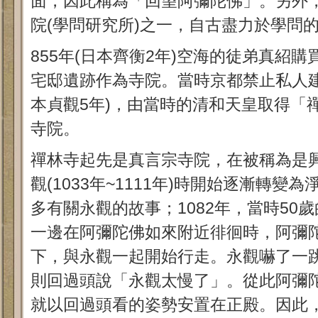
面，因此稱為「回望阿彌陀佛」。另外
院(學問研究所)之一，自古盡力於學問
855年(日本齊衡2年)空海的徒弟真紹
宅邸遺跡作為寺院。當時京都禁止私人建
本貞觀5年)，由當時的清和天皇取得「
寺院。
禪林寺起先是真言宗寺院，在被稱為是
觀(1033年~1111年)時開始逐漸轉
多有關永觀的故事；1082年，當時50
一邊在阿彌陀佛如來附近徘徊時，阿彌
下，與永觀一起開始行走。永觀嚇了一
則回過頭說「永觀太慢了」。從此阿彌
就以回過頭看的姿勢安置在正殿。因此