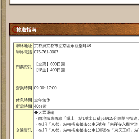
旅遊指南
聯絡地址
京都府京都市左京區永觀堂町48
聯絡電話
075-761-0007
【全票】600日圓
門票資訊
【學生】400日圓
營業時間
09:00~17:00
休息時間
全年無休
所需時間
40分鍾
◆大眾運輸
・由地鐵東西線「蹴上」站1號出口徒歩約15分鍾即可抵達
・在JR「京都」站轉搭京都市公車5號在「南禪寺永觀堂道
交通資訊
・在JR「京都」站轉搭京都市公車100號在「東天王町」