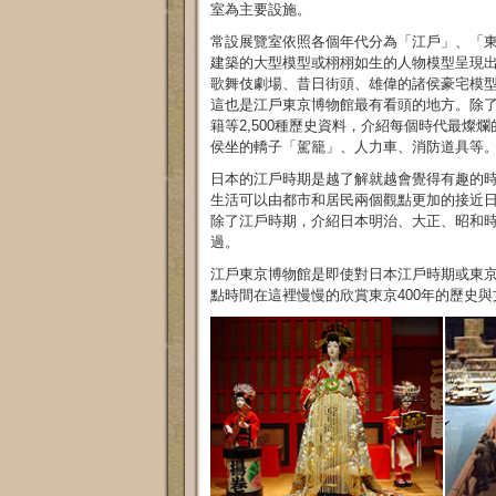
室為主要設施。
常設展覽室依照各個年代分為「江戶」、「東
建築的大型模型或栩栩如生的人物模型呈現
歌舞伎劇場、昔日街頭、雄偉的諸侯豪宅模型
這也是江戶東京博物館最有看頭的地方。除
籍等2,500種歷史資料，介紹每個時代最
侯坐的轎子「駕籠」、人力車、消防道具等
日本的江戶時期是越了解就越會覺得有趣的
生活可以由都市和居民兩個觀點更加的接近
除了江戶時期，介紹日本明治、大正、昭和
過。
江戶東京博物館是即使對日本江戶時期或東
點時間在這裡慢慢的欣賞東京400年的歷史與