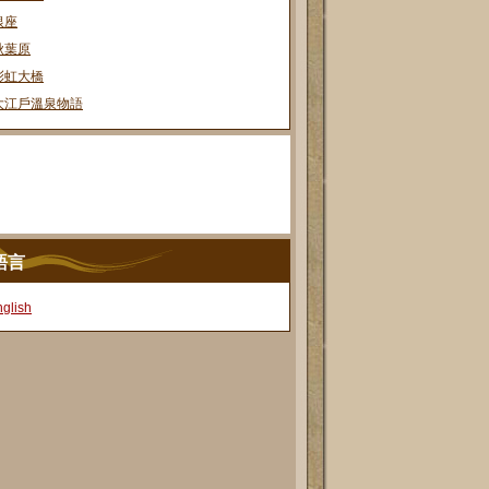
銀座
秋葉原
彩虹大橋
大江戶溫泉物語
語言
glish