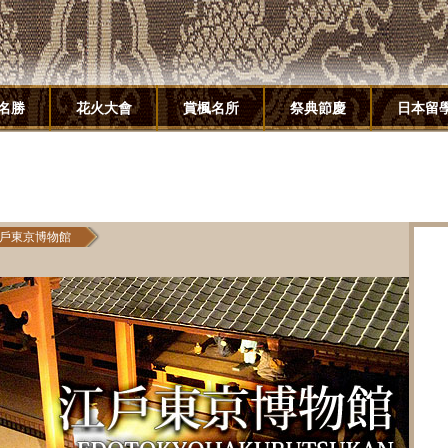
名勝
花火大會
賞楓名所
祭典節慶
日本留
戶東京博物館