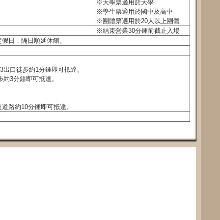
※大學票適用於大學
※學生票適用於國中及高中
※團體票適用於20人以上團體
※結束營業30分鍾前截止入場
定假日，隔日順延休館。
3出口徒歩約1分鍾即可抵達。
步約3分鐘即可抵達。
道路約10分鍾即可抵達。