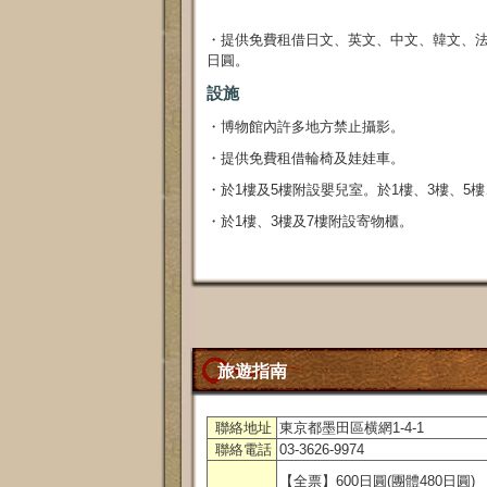
・提供免費租借日文、英文、中文、韓文、法
日圓。
設施
・博物館內許多地方禁止攝影。
・提供免費租借輪椅及娃娃車。
・於1樓及5樓附設嬰兒室。於1樓、3樓、5
・於1樓、3樓及7樓附設寄物櫃。
旅遊指南
聯絡地址
東京都墨田區横網1-4-1
聯絡電話
03-3626-9974
【全票】600日圓(團體480日圓)