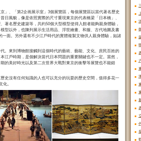
京」、「第2企画展示室」3個展覽區，每個展覽區以當代著名歷史
出昔日風貌，像是依照實際的尺寸重現東京的代表橋梁「日本橋」、
、著名歷史建築等，共約50個大型模型使得入館者能夠親身體驗，
了模型以外，也陳列展示生活用品、浮世繪畫、和服、古代地圖及書
燦爛的一面。另外還有不少江戶時代的實體複製文物供人親身體驗，如諸
。
時代。來到博物館接觸到這個時代的藝術、藝能、文化、庶民百姓的
日本江戶時期，是個解決當代日本問題的重要關鍵也不一定。當然，
時期的美好時光以及第二次世界大戰對東京的衝擊等展覽也不能錯
京歷史沒有任何知識的人也可以充分的玩耍的歷史空間，值得多花一
文化。