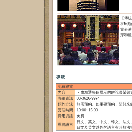
【傳統
在5樓
賞表演
穿和服
導覽
免費導覽
內容
・由精通每個展示的解說員帶領實
聯絡資訊
03-3626-9974
預約方法
無需預約。如果要預約，請於來
受理時間
10:00~15:00
費用資訊
免費
日文、英文、中文、韓文、法文
導覽語言
日文及英文以外的語言有時無法