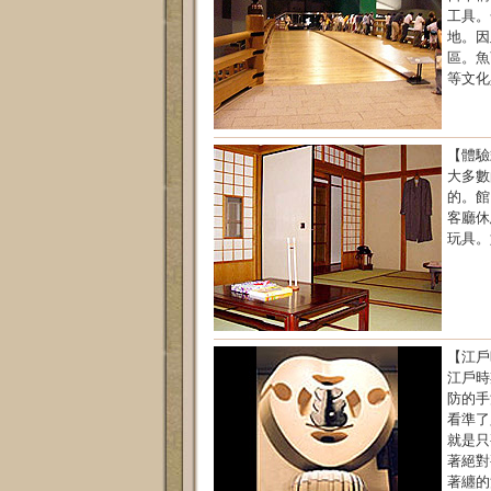
工具。
地。因
區。魚
等文化
【體驗
大多數
的。館
客廳休
玩具。
【江戶
江戶時
防的手
看準了
就是只
著絕對
著纏的