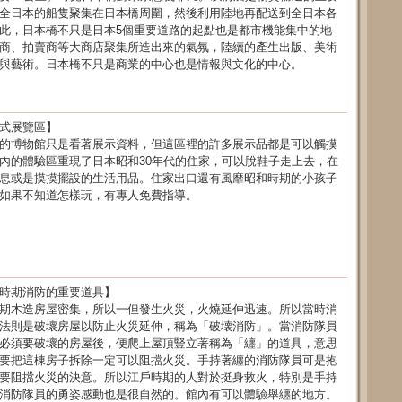
全日本的船隻聚集在日本橋周圍，然後利用陸地再配送到全日本各
此，日本橋不只是日本5個重要道路的起點也是都市機能集中的地
商、拍賣商等大商店聚集所造出來的氣氛，陸續的產生出版、美術
與藝術。日本橋不只是商業的中心也是情報與文化的中心。
式展覽區】
的博物館只是看著展示資料，但這區裡的許多展示品都是可以觸摸
內的體驗區重現了日本昭和30年代的住家，可以脫鞋子走上去，在
息或是摸摸擺設的生活用品。住家出口還有風靡昭和時期的小孩子
如果不知道怎樣玩，有專人免費指導。
時期消防的重要道具】
期木造房屋密集，所以一但發生火災，火燒延伸迅速。所以當時消
法則是破壞房屋以防止火災延伸，稱為「破壊消防」。當消防隊員
必須要破壞的房屋後，便爬上屋頂豎立著稱為「纏」的道具，意思
要把這棟房子拆除一定可以阻擋火災。手持著纏的消防隊員可是抱
要阻擋火災的決意。所以江戶時期的人對於挺身救火，特別是手持
消防隊員的勇姿感動也是很自然的。館內有可以體驗舉纏的地方。