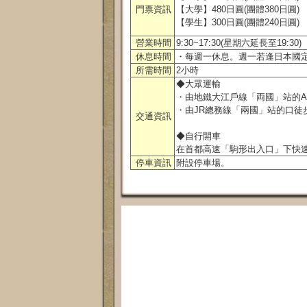
門票資訊
【大學】480日圓(團體380日圓)
【學生】300日圓(團體240日圓)
營業時間
9:30~17:30(星期六延長至19:30)
休息時間
・每週一休息。週一若逢日本國
所需時間
2小時
◆大眾運輸
・由地鐵大江戶線「両國」站的A
・由JR總務線「兩國」站的口徒
交通資訊
◆自行開車
在首都高速「駒形出入口」下快速
停車資訊
附設停車場。