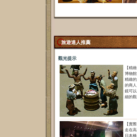
旅遊達人推薦
觀光提示
【精緻
博物館
精緻的
的商人
鏡可以
細的觀
【實際
走在高
日本橋