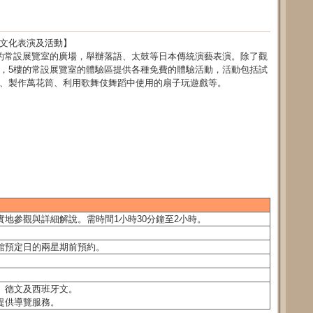
文化表演及活動】
的常設展覽室的廣場，舉辦落語、太鼓等日本傳統演藝表演。除了觀
，5樓的常設展覽室的體驗區提供各種免費的體驗活動，活動包括試
、製作萬花筒、利用歌舞伎舞蹈中使用的扇子玩遊戲等。
地參觀與詳細解說。需時間1小時30分鐘至2小時。
館預定日的兩星期前預約。
、德文及西班牙文。
提供導覽服務。