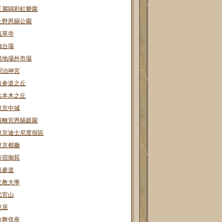
三麗鷗彩虹樂園
上野恩賜公園
浅草寺
御台場
築地場外市場
明治神宮
表参道之丘
六本木之丘
東京中城
濱離宮恩賜庭園
東京迪士尼度假區
東京都廳
新宿御苑
表參道
立教大學
代官山
皇居
歌舞伎座