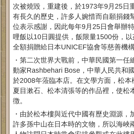
次被燒毀，重建後，於1973年9月25
有長久的歷史，許多人婉惜而自願捐錢
位表示感謝，因此每年9月25日會舉辦特
哩飯以10日圓提供，飯限量1500份，
全額捐贈給日本UNICEF協會等慈善機
・第二次世界大戰前，中華民國第一任
動家Rashbehari Bose，中華人民
於2008年蒞臨本店。在文學方面，松
夏目漱石、松本清張等的作品裡，使松
徴。
・由於松本樓與近代中國有歷史淵源，
許多孫中山在日本時的文物，所以海峽