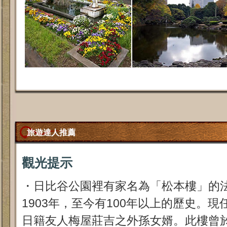
旅遊達人推薦
觀光提示
・日比谷公園裡有家名為「松本樓」的
1903年，至今有100年以上的歷史。
日籍友人梅屋莊吉之外孫女婿。此樓曾於1