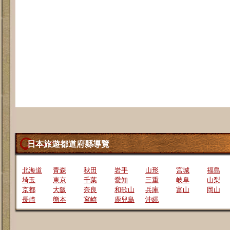
日本旅遊都道府縣導覽
北海道
青森
秋田
岩手
山形
宮城
福島
埼玉
東京
千葉
愛知
三重
岐阜
山梨
京都
大阪
奈良
和歌山
兵庫
富山
岡山
長崎
熊本
宮崎
鹿兒島
沖繩