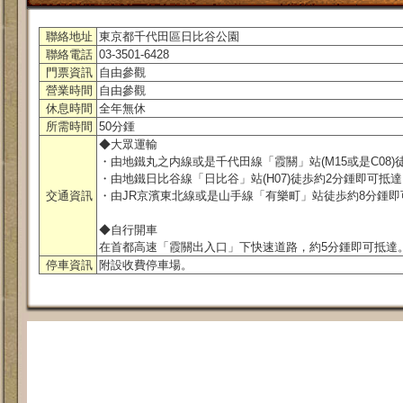
聯絡地址
東京都千代田區日比谷公園
聯絡電話
03-3501-6428
門票資訊
自由參觀
營業時間
自由參觀
休息時間
全年無休
所需時間
50分鍾
◆大眾運輸
・由地鐵丸之内線或是千代田線「霞關」站(M15或是C08)
・由地鐵日比谷線「日比谷」站(H07)徒歩約2分鍾即可抵
交通資訊
・由JR京濱東北線或是山手線「有樂町」站徒歩約8分鍾即
◆自行開車
在首都高速「霞關出入口」下快速道路，約5分鍾即可抵達
停車資訊
附設收費停車場。