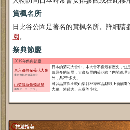
人物訪問日本時常會安排參觀或在此樓
賞楓名所
日比谷公園是著名的賞楓名所。詳細請
園
。
祭典節慶
2019年祭典節慶
日本的菊花大會中，本大會不僅最有歷史，也
東京都觀光菊花大會
形最多的菊展；大會所展的菊花除了内閣総理
東京都観光菊花大会
外，共2千多支。
可以品嘗與比較山梨縣36家60品牌以上新釀造
山梨縣新葡萄酒祭
大腸、烤雞肉、火腿等小吃。
山梨ヌーボーまつり
旅遊指南