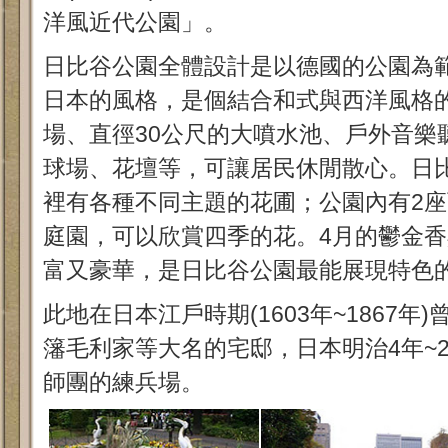
洋風近代公園」。
日比谷公園全體設計是以德國的公園為
日本的風格，是個結合和式與西洋風格
場、直徑30公尺的大噴水池、戶外音樂
球場、花壇等，可讓居民休閒散心。日
裡有各種不同主題的花圃；公園內有2座
庭園，可以欣賞四季的花。4月的鬱金香
富又豪華，是日比谷公園最能展現特色
此地在日本江戶時期(1603年~1867
籓毛利家等大名的宅邸，日本明治4年~
師團的練兵場。