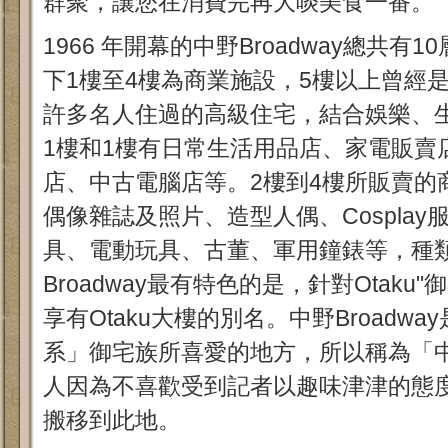
群聚，讓您在消費完再大啖美食一番。
1966 年開幕的中野Broadway總共有10
下1樓至4樓為商業施設，5樓以上曾經
許多名人住過的高級住宅，結合娛樂、
1樓和1樓有日常生活用品店、家電販賣
店、中古電腦店等。2樓到4樓所販賣的
偶像雜誌及照片、造型人偶、Cosplay
具、電動玩具、古董、軍用鐘錶等，種
Broadway最有特色的是，針對Otaku
享有Otaku大樓的別名。中野Broadw
系」御宅族所喜愛的地方，所以稱為「
人因為不喜歡受到記者以趣味津津的態
搬移到此地。