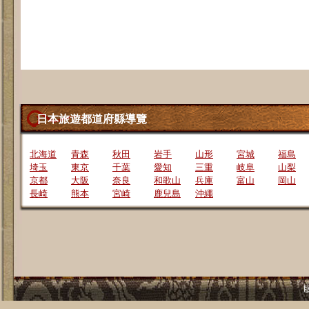
日本旅遊都道府縣導覽
北海道
青森
秋田
岩手
山形
宮城
福島
埼玉
東京
千葉
愛知
三重
岐阜
山梨
京都
大阪
奈良
和歌山
兵庫
富山
岡山
長崎
熊本
宮崎
鹿兒島
沖繩
版