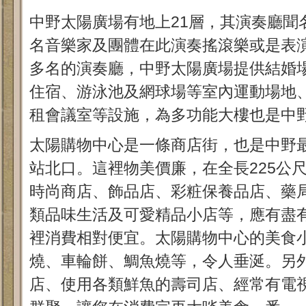
中野太陽廣場有地上21層，其演奏廳聞
名音樂家及團體在此演奏搖滾樂或是表
多名的演奏廳，中野太陽廣場提供結婚
住宿、游泳池及網球場等室內運動場地
租會議室等設施，為多功能大樓也是中
太陽購物中心是一條商店街，也是中野
站北口。這裡物美價廉，在全長225公
時尚商店、飾品店、彩粧保養品店、藥
類品味生活及可愛精品小店等，應有盡
裡消費相對便宜。太陽購物中心的美食
燒、車輪餅、鯛魚燒等，令人垂涎。另
店、使用各類鮮魚的壽司店、經常有電