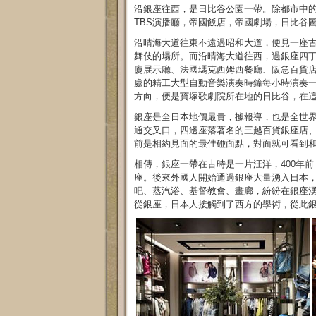
沿銀座往西，是日比谷公園一帶。除都市中
TBS演播廳，帝國飯店，帝國劇場，日比谷
沿晴海大道往東不遠過昭和大道，便見一座
舞伎的場所。而沿晴海大道往西，過銀座四丁
廈展示廳、法國瑪克西姆西餐廳、阪急百貨
處的精工大型自動音樂演奏時鐘每小時演奏一
方向，便是寶塚歌劇院所在地的日比谷，在
銀座是全日本地價最貴，據報導，也是全世
通交叉口，四邊座落著名的三越百貨銀座店
前是相約見面的最佳碰面點，對面就可看到
相傳，銀座一帶在古時是一片汪洋，400年前
座。後來外國人開始通過銀座大量湧入日本
吧、蒸汽浴、基督教會、畫廊，紛紛在銀座
從銀座，日本人接觸到了西方的學術，從此