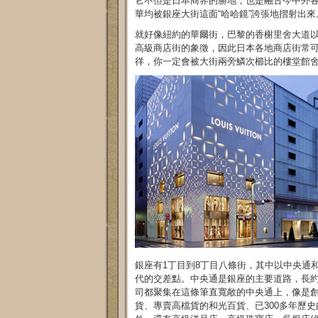
它不但是日本商界的勝地，也是融古今中外各
華均被銀座大街這面“哈哈鏡”誇張地摺射出
就好像紐約的華爾街，巴黎的香榭里舍大道
高級商店街的象徵，因此日本各地商店街常
徉，你一定會被大街兩旁鱗次櫛比的樓堂館
銀座有1丁目到8丁目八條街，其中以中央通
代的交差點。中央通是銀座的主要道路，長約
司都聚集在這條筆直寬敞的中央通上，像是創
貨、專賣高檔貨的和光百貨、已300多年歷