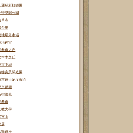
三麗鷗彩虹樂園
上野恩賜公園
浅草寺
御台場
築地場外市場
明治神宮
表参道之丘
六本木之丘
東京中城
濱離宮恩賜庭園
東京迪士尼度假區
東京都廳
新宿御苑
表參道
立教大學
代官山
皇居
歌舞伎座