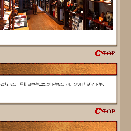
點到5點；星期日中午12點到下午5點（4月到9月則延至下午6