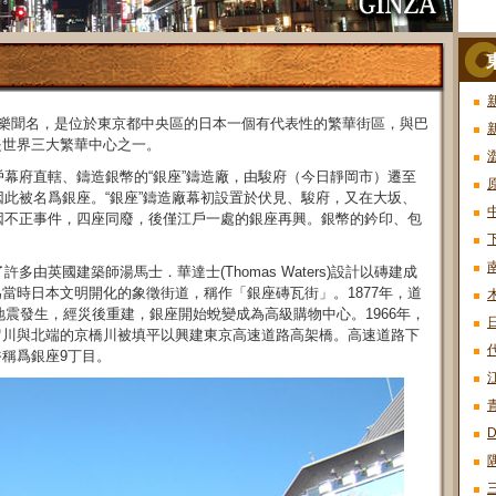
及娛樂聞名，是位於東京都中央區的日本一個有代表性的繁華街區，與巴
是世界三大繁華中心之一。
戶幕府直轄、鑄造銀幣的“銀座”鑄造廠，由駿府（今日靜岡市）遷至
因此被名爲銀座。“銀座”鑄造廠幕初設置於伏見、駿府，又在大坂、
）因不正事件，四座同廢，後僅江戶一處的銀座再興。銀幣的鈐印、包
多由英國建築師湯馬士．華達士(Thomas Waters)設計以磚建成
當時日本文明開化的象徵街道，稱作「銀座磚瓦街」。1877年，道
大地震發生，經災後重建，銀座開始蛻變成為高級購物中心。1966年，
留川與北端的京橋川被填平以興建東京高速道路高架橋。高速道路下
稱爲銀座9丁目。
青