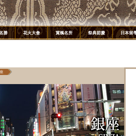
名勝
花火大會
賞楓名所
祭典節慶
日本留
座