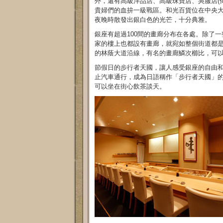
外，還有高級洋品店、高級珠寶店、吳服店(
貴婦們的血拚一級戰區。和光百貨位在中央
夜晚時散發出銀白色的光芒，十分典雅。
銀座有超過100間的畫廊分布在各處。除了
家的樓上也都設有畫廊，就宛如整個街道都是
的林蔭大道沿線，有名的畫廊鱗次櫛比，可以
節假日的步行者天國，讓人感受銀座的自由
止汽車通行，成為日語稱作「步行者天國」
可以坐在街心飲茶談天。