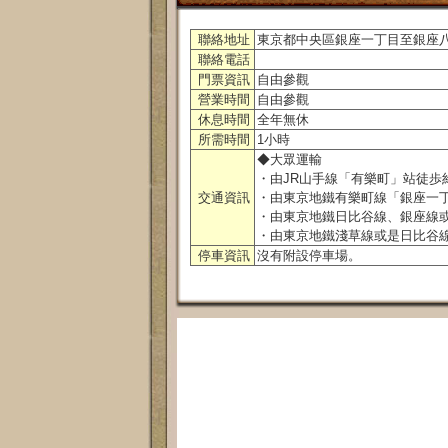
聯絡地址
東京都中央區銀座一丁目至銀座
聯絡電話
門票資訊
自由參觀
營業時間
自由參觀
休息時間
全年無休
所需時間
1小時
◆大眾運輸
・由JR山手線「有樂町」站徒歩
交通資訊
・由東京地鐵有樂町線「銀座一
・由東京地鐵日比谷線、銀座線或
・由東京地鐵淺草線或是日比谷線
停車資訊
沒有附設停車場。