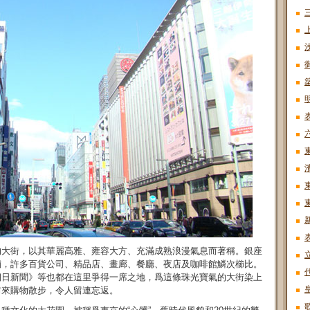
的大街，以其華麗高雅、雍容大方、充滿成熟浪漫氣息而著稱。銀座
鋪，許多百貨公司、精品店、畫廊、餐廳、夜店及咖啡館鱗次櫛比。
朝日新聞》等也都在這里爭得一席之地，爲這條珠光寶氣的大街染上
前來購物散步，令人留連忘返。