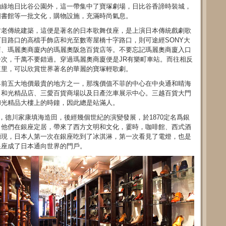
的綠地日比谷公園外，這一帶集中了寶塚劇場，日比谷香諦時裝城，
圖書館等一批文化，購物設施，充滿時尚氣息。
古老傳統建築，這便是著名的日本歌舞伎座，是上演日本傳統戲劇歌
目路口的高檔手飾店和光至數寄屋橋十字路口，則可途經SONY大
店、瑪麗奧商廈內的瑪麗奧阪急百貨店等。不要忘記瑪麗奧商廈入口
次，千萬不要錯過。穿過瑪麗奧商廈便是JR有樂町車站。而往相反
這里，可以欣賞世界著名的華麗的寶塚輕歌劇。
界前五大地價最貴的地方之一，那塊價值不菲的中心在中央通和晴海
、和光精品店、三愛百貨商場以及日產汔車展示中心。三越百貨大門
和光精品大樓上的時鐘，因此總是站滿人。
，德川家康填海造田，後經幾個世紀的演變發展，於1870定名爲銀
，他們在銀座定居，帶來了西方文明和文化，霎時，咖啡館、西式酒
湧現，日本人第一次在銀座吃到了冰淇淋，第一次看見了電燈，也是
銀座成了日本通向世界的門戶。