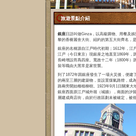
旅遊景點介紹
銀座
日語叫做Ginza，以高級購物、用餐
黎的香榭麗舍大街、紐約的第五大街齊名，
銀座的名稱源自江戸時代初期；1612年，江
江戸（今日東京）現銀座之地直至1869年，
長崎增設而爲四座。寬政十二年（1800年
裝等職由大黑常是家世襲。
到了1872年因銀座發生了一場火災後，便建了許
的兩至三層的建築物，並設置煤氣路燈，成為
路兩旁開始種植柳樹。1923年9月1日關東
銀座西面原江戸城外堀（城牆），南面的汐
層建成商店街，由於行政區劃未被確定，被俗