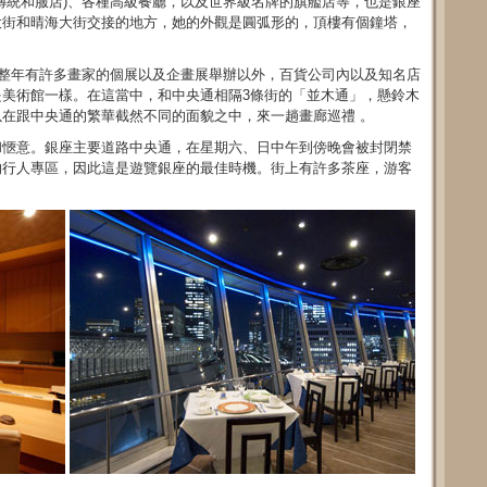
傳統和服店)、各種高級餐廳，以及世界級名牌的旗艦店等，也是銀座
大街和晴海大街交接的地方，她的外觀是圓弧形的，頂樓有個鐘塔，
一整年有許多畫家的個展以及企畫展舉辦以外，百貨公司內以及知名店
美術館一樣。在這當中，和中央通相隔3條街的「並木通」，懸鈴木
在跟中央通的繁華截然不同的面貌之中，來一趟畫廊巡禮 。
和愜意。銀座主要道路中央通，在星期六、日中午到傍晚會被封閉禁
的行人專區，因此這是遊覽銀座的最佳時機。街上有許多茶座，游客