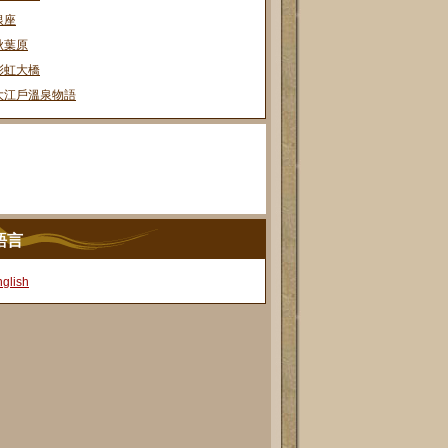
銀座
秋葉原
彩虹大橋
大江戶溫泉物語
語言
glish