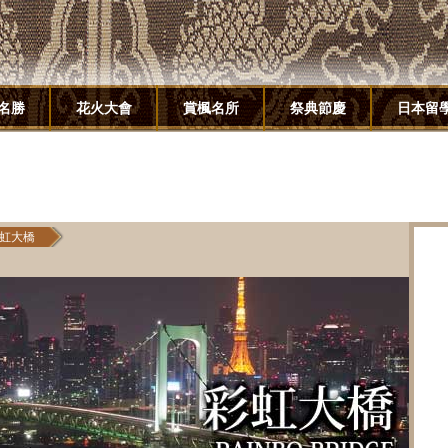
名勝
花火大會
賞楓名所
祭典節慶
日本留
虹大橋