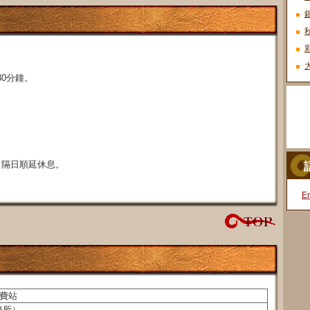
30分鐘。
，隔日順延休息。
En
收費站
事務所）