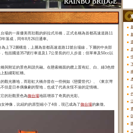
台場的一座優美而壯觀的斜拉式吊橋，正式名稱為首都高速道路11
93年落成，同年8月26日通車。
上分為上下2層構造，上層為首都高速道路11號台場線，下層的中央部
包括國道357號行車道及1.7公里長的行人步道；但單車及50cc以
橋與附近的景色和諧共融。在懸索橋面的纜上置有紅、白、綠3色燈
晚上點綴彩虹橋。
興的觀光勝地，而彩虹大橋亦曾在一些例如《戀愛世代》、《東京灣
為不但是日本偶像劇的聖地，也成了代表永恆不渝的定情橋。
以它的壯觀景色為
御台場
地區增添了奇異的光彩。
自由女神像，比紐約的原型縮小了4倍，現已成為了
御台場
的象徵。
青