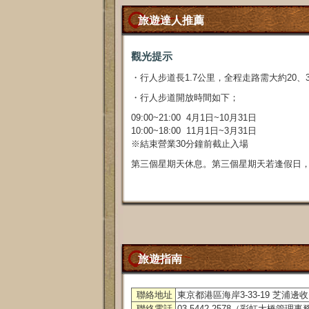
旅遊達人推薦
觀光提示
・行人步道長1.7公里，全程走路需大約20、
・行人步道開放時間如下；
09:00~21:00 4月1日~10月31日
10:00~18:00 11月1日~3月31日
※結束營業30分鐘前截止入場
第三個星期天休息。第三個星期天若逢假日
旅遊指南
聯絡地址
東京都港區海岸3-33-19 芝浦邊
聯絡電話
03-5442-2578（彩虹大橋管理