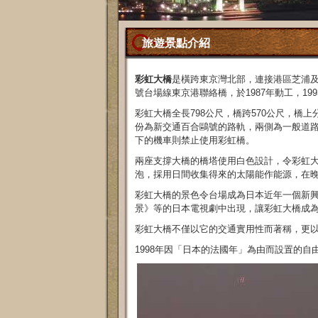
旅遊景點介紹
彩虹大橋
是橫跨東京灣北部，連接港區芝浦及
號台場線東京港聯絡橋，於1987年動工，19
彩虹大橋全長798公尺，橋跨570公尺，橋
份為新交通百合鷗號的路軌，兩側為一般道路，
下的機車則禁止使用彩虹橋。
兩座支撐大橋的橋塔使用白色設計，令彩虹大
泡，採用日間收集得來的太陽能作能源，在
彩虹大橋的景色令台場成為日本近年一個新
景》等的日本電視劇中出現，讓彩虹大橋成
彩虹大橋不僅以它的交通實用性而著稱，更
1998年因「日本的法國年」為由而設置的