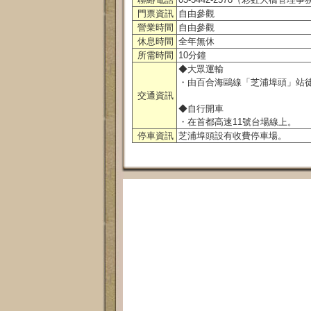
門票資訊
自由參觀
營業時間
自由參觀
休息時間
全年無休
所需時間
10分鐘
◆大眾運輸
・由百合海鷗線「芝浦埠頭」站徒
交通資訊
◆自行開車
・在首都高速11號台場線上。
停車資訊
芝浦埠頭設有收費停車場。