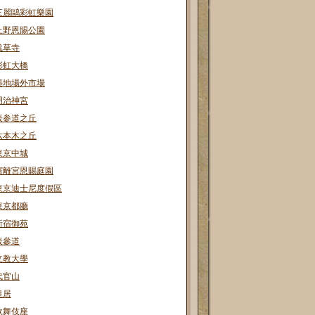
三麗鷗彩虹樂園
上野恩賜公園
浅草寺
彩虹大橋
築地場外市場
明治神宮
表参道之丘
六本木之丘
東京中城
濱離宮恩賜庭園
東京迪士尼度假區
東京都廳
新宿御苑
表參道
立教大學
代官山
皇居
歌舞伎座