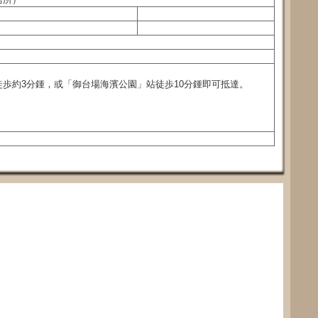
歩約3分鍾，或「御台場海濱公園」站徒歩10分鍾即可抵達。