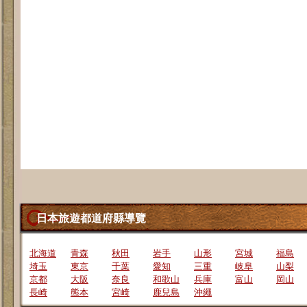
日本旅遊都道府縣導覽
北海道
青森
秋田
岩手
山形
宮城
福島
埼玉
東京
千葉
愛知
三重
岐阜
山梨
京都
大阪
奈良
和歌山
兵庫
富山
岡山
長崎
熊本
宮崎
鹿兒島
沖繩