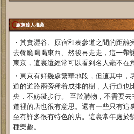
旅遊達人推薦
・其實澀谷、原宿和表參道之間的距離
去餐廳喝喝東西、然後再走走，這一帶讓
東京，這裏還經常可以看到名人毫不在
・東京有好幾處繁華地段，但這其中，表
道的道路兩旁種着成排的樹，人行道也
央，不妨礙步行。 至於購物，不需要去
道裡的店也很有意思。還有一些只有這
至有許多很有特色的店。這裏常年處於
種樂趣。