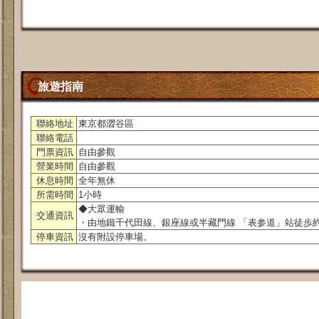
旅遊指南
聯絡地址
東京都澀谷區
聯絡電話
門票資訊
自由參觀
營業時間
自由參觀
休息時間
全年無休
所需時間
1小時
◆大眾運輸
交通資訊
・由地鐵千代田線、銀座線或半藏門線 「表参道」站徒歩
停車資訊
沒有附設停車場。