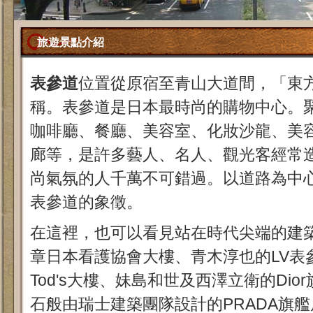
旅遊景點介紹
表參道
位置從原宿至青山大道間，「東
稱。表參道是日本最時尚的購物中心。
咖啡廳、餐廳、美容室、化妝沙龍、美
廊等，是許多藝人、名人、觀光客經常
尚氣氛的人千萬不可錯過。以道路為中
表參道的象徵。
在這裡，也可以看見站在時代尖端的建
章日本看護協會大樓、青木淳也的LV表
Tod's大樓、妹島和世及西澤立衛的Di
石般由瑞士建築團隊設計的PRADA旗