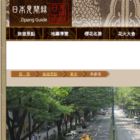
旅遊景點
地圖導覽
櫻花名勝
花火大會
首 頁
旅遊景點
東京
表參道