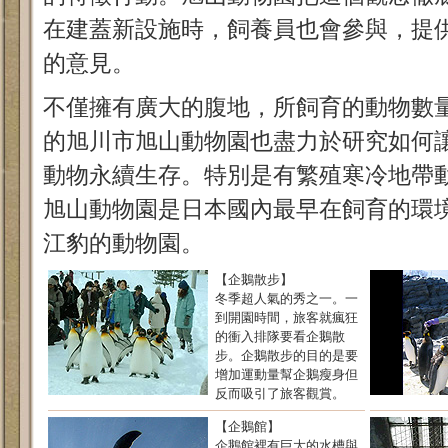
在建蓋新設施時，飼養員也會參與，提
的意見。
不僅擁有廣大的腹地，所飼育的動物數
的旭川市旭山動物園也盡力於研究如何
動物永續生存。特別是有繁殖寒冷地帶
旭山動物園是日本國內最早在飼育的環
江豹的動物園。
【企鵝散步】
冬季超人氣的秀之一。一
到開園時間，旅客就瘋狂
的衝入排隊要看企鵝散
步。企鵝散步的目的是要
增加運動量幫企鵝瘦身但
反而吸引了旅客觀賞。
【企鵝館】
企鵝館裡有巨大的水槽與