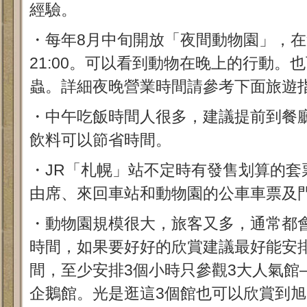
經驗。
・每年8月中旬開放「夜間動物園」，
21:00。可以看到動物在晚上的行動。
蟲。詳細夜晚營業時間請參考下面旅遊
・中午吃飯時間人很多，建議提前到餐
飲料可以節省時間。
・JR「札幌」站不定時有發售划算的套
由席、來回車站和動物園的公車車票及
・動物園規模很大，旅客又多，通常都
時間，如果要好好的欣賞建議最好能安
間，至少安排3個小時只參觀3大人氣館
企鵝館。光是逛這3個館也可以欣賞到