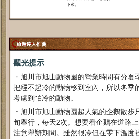
下來。
旅遊達人推薦
觀光提示
・旭川市旭山動物園的營業時間有分夏
把經不起冷的動物移到室內，所以冬季
考慮到怕冷的動物。
・旭川市旭山動物園超人氣的企鵝散步只
旬舉行，每天2次。想要看企鵝在道路
注意舉辦期間。雖然很冷但在零下溫度