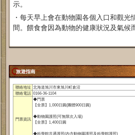
示。
・每天早上會在動物園各個入口和觀光
間。餵食會因為動物的健康狀況及氣候
旅遊指南
聯絡地址
北海道旭川市東旭川町倉沼
聯絡電話
0166-36-1104
◆門票
【全票】1,000日圓(團體900日圓)
◆動物園護照(可無限次入場)
門票資訊
【全票】1,400日圓
◆科學館共通護照(內含動物園護照及科學館護照)