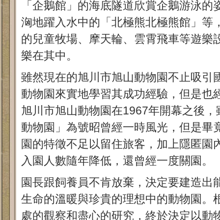
「企鵝館」的海底隧道欣賞企鵝游泳的
洶地躍入水中的「北極熊北極熊館」等
的兒童牧場、摩天輪、雲霄飛車等遊樂
樂在其中。
雖然現在的旭川市旭山動物園不止吸引
動物園來實地學習其成功經驗，但是也
旭川市旭山動物園在1967年開幕之後
動物園」為號昭曾經一時風光，但是畢
園的特徵不足以留住旅客，加上隱匿園
入園人數隨年降低，還曾經一度關園。
園長跟飼養員不肯放棄，決定要建造出
生命的溫暖與珍貴的理想中的動物園。
處的觀察和盡心的研究，終於決定以動