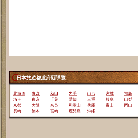
日本旅遊都道府縣導覽
北海道
青森
秋田
岩手
山形
宮城
福島
埼玉
東京
千葉
愛知
三重
岐阜
山梨
京都
大阪
奈良
和歌山
兵庫
富山
岡山
長崎
熊本
宮崎
鹿兒島
沖繩