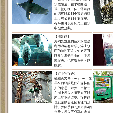
水槽隧道。在水槽隧道
裡，把頭往上仰，運氣好
的話可以看到企鵝游過頭
上，有如看到企鵝在飛。
有時也可以看到員工在水
中餵食企鵝。
【海豹館】
海豹館垂直的巨大水槽是
利用海豹有時必須浮上水
面的特性而設，使旅客可
以看到海豹自由的上下游
來游去。也有餵食秀可以
觀賞。
【紅毛猩猩舍】
猩猩英文為orangutan，在
馬來西亞語是住在森林的
人的意思。猩猩一生都住
在樹上所以必須要有可以
爬上爬下的環境。猩猩館
也就是順著這個習性而設
計。猩猩手腳的握力有4百
公斤，所以不必單心會掉