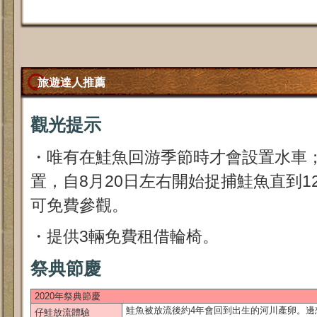
旅遊達人推薦
觀光提示
・唯有在鮭魚回游季節時才會設置水車
置，自8月20日左右開始捉捕鮭魚直到12
可免費參觀。
・提供3輛免費租借輪椅。
祭典節慶
2020年祭典節慶
鮭魚被放流後約4年會回到出生的河川產卵。邊
仔鮭放流體驗