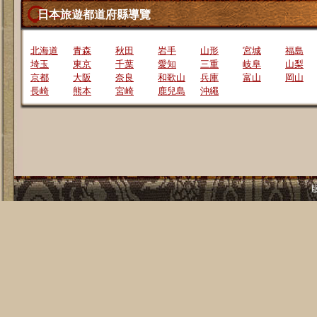
日本旅遊都道府縣導覽
北海道
青森
秋田
岩手
山形
宮城
福島
埼玉
東京
千葉
愛知
三重
岐阜
山梨
京都
大阪
奈良
和歌山
兵庫
富山
岡山
長崎
熊本
宮崎
鹿兒島
沖繩
版