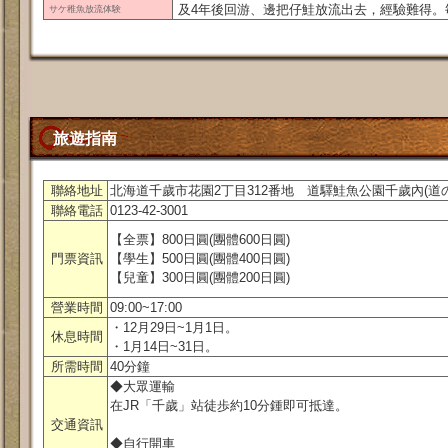
及4年後回游、邊把仔鮭放流出去，經驗難得。毎
サケ稚魚放流体験
旅遊指南
聯絡地址
北海道千歲市花園2丁目312番地 道驛鮭魚公園千歲內(道
聯絡電話
0123-42-3001
【全票】800日圓(團體600日圓)
門票資訊
【學生】500日圓(團體400日圓)
【兒童】300日圓(團體200日圓)
營業時間
09:00~17:00
・12月29日~1月1日。
休息時間
・1月14日~31日。
所需時間
40分鐘
◆大眾運輸
在JR「千歲」站徒歩約10分鍾即可抵達。
交通資訊
◆自行開車