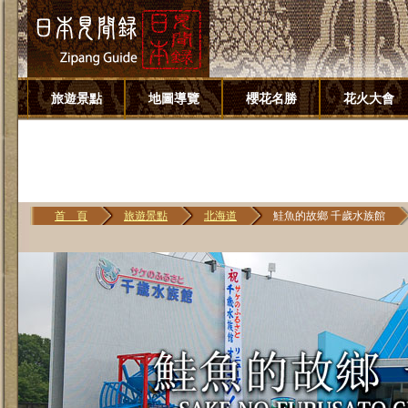
旅遊景點
地圖導覽
櫻花名勝
花火大會
首 頁
旅遊景點
北海道
鮭魚的故鄉 千歲水族館