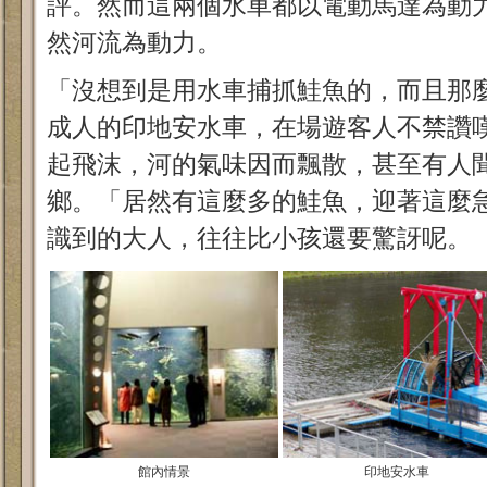
評。然而這兩個水車都以電動馬達為動
然河流為動力。
「沒想到是用水車捕抓鮭魚的，而且那
成人的印地安水車，在場遊客人不禁讚
起飛沫，河的氣味因而飄散，甚至有人
鄉。「居然有這麼多的鮭魚，迎著這麼
識到的大人，往往比小孩還要驚訝呢。
館內情景
印地安水車