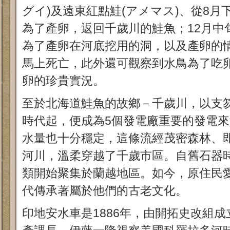
グイ)及遠東紅點鮭(アメマス)、從8
為了產卵，返回千歲川的鮭魚；12月中
為了產卵在河底挖用的洞，以及產卵的
馬上死亡，此外還可觀察到水鳥為了吃
卵的珍貴實況。
至於北海道鮭魚的故鄉－千歲川，以支
時代起，便成為5個發電廠重要的發電
水量也十分穩定，這條流經茂密森林、
河川，溫柔穿越了千歲市區。自舊石器
類開始聚集於蘭越地區。如今，原住民
代傳承著屬於他們的古老文化。
印地安水車是1886年，由開拓史改組