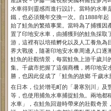
產課長－伊藤一隆視察美國科羅拉多河
水車得到靈感而進行設計。當時的水車
鐵，也必須幾年交換一次。自1888年
始了鮭魚的繁殖事業。當時為了捕獲因
置了印地安水車，由捕獲到的鮭魚採取
游，這裡有以培殖孵化以及人工養魚為
界大戰後，隨著印地安水車周邊人口逐
鮭魚的壯觀情景，每當鮭魚上游千歲川
集。千歲市把握了這個商機，將印地安
勝，也因此促成了「鮭魚的故鄉 千歲水
在日本，位於增毛町的「暑寒別川」及
等，也使用捕魚水車捕捉鮭魚。兩地都
水車」，在鮭魚回遊時帶來的壯觀奇景