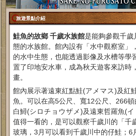
旅遊景點介紹
鮭魚的故鄉 千歲水族館
是能夠參觀千歲
態的水族館。館內設有「水中觀察室」
的水中生態，也能透過影像及水槽等學
置了印地安水車，成為秋天遊客來訪時
畫。
館內展示著遠東紅點鮭(アメマス)及紅鮭
魚。可以在高5公尺、寬12公尺、266
白鱘(シロチョウザメ)及遠東哲羅魚(
值得一看的，是可以觀察千歲川的「千
玻璃，3月可以看到千歲川中的仔鮭；6