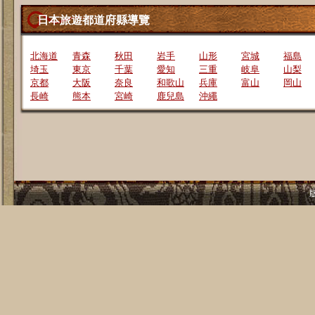
日本旅遊都道府縣導覽
北海道
青森
秋田
岩手
山形
宮城
福島
埼玉
東京
千葉
愛知
三重
岐阜
山梨
京都
大阪
奈良
和歌山
兵庫
富山
岡山
長崎
熊本
宮崎
鹿兒島
沖繩
版