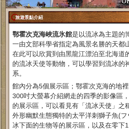
旅遊景點介紹
鄂霍次克海峽流氷館
是以流冰為主題的
一由文部科學省指定為風景名勝的天都
在此可以欣賞到由黑龍江漂泊至北海道
的流冰天使等動物，可以學習到流冰的
系。
館內分為5個展示區；鄂霍次克海的地
300吋大螢幕介紹網走的四季的影像區
的展示區，可以看見有「流冰天使」之稱
外形幽默生態獨特的太平洋刺獅子魚(フ
冰下面的生物等的展示區，以及在零下1