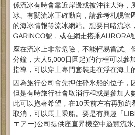
係流冰有時會靠近岸邊或被沖往大海，
冰。有關流冰正確動向，請參考札幌管區
的海冰情報等流冰網站。想要目睹流冰
GARINCO號，或在網走搭乘AUROR
座在流冰上非常危險，不能輕易嘗試。但
分鐘，大人5,000日圓起)的行程可以
指導，可以穿上專門套裝走在浮在海上
因為旅行公司會先押住砕氷船的位子，
但是有時旅行社會取消行程或是參加人
此可以抱著希望，在10天前左右再預約
取消，可以馬上乘船。要是有興趣「LIBER
エアー)公司提供座直昇機空中遊覽流氷