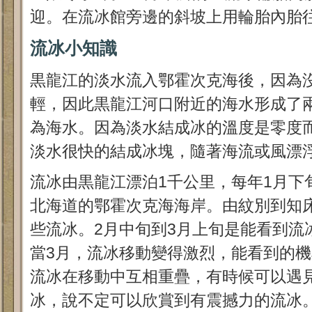
迎。在流冰館旁邊的斜坡上用輪胎內胎
流冰小知識
黒龍江的淡水流入鄂霍次克海後，因為
輕，因此黒龍江河口附近的海水形成了
為海水。因為淡水結成冰的溫度是零度而
淡水很快的結成冰塊，隨著海流或風漂
流冰由黒龍江漂泊1千公里，每年1月下
北海道的鄂霍次克海海岸。由紋別到知
些流冰。2月中旬到3月上旬是能看到流
當3月，流冰移動變得激烈，能看到的
流冰在移動中互相重疊，有時候可以遇
冰，說不定可以欣賞到有震撼力的流冰