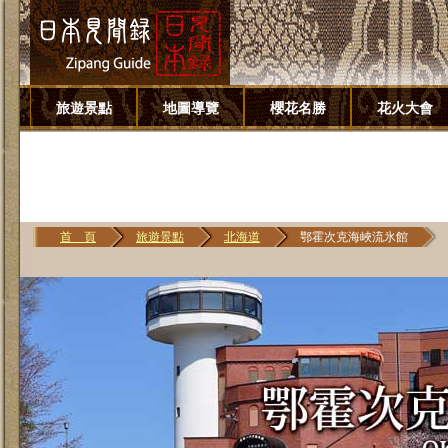
旅遊景點
地圖導覽
櫻花名勝
花火大會
首 頁
旅遊景點
北海道
鄂霍次克海峽流氷館