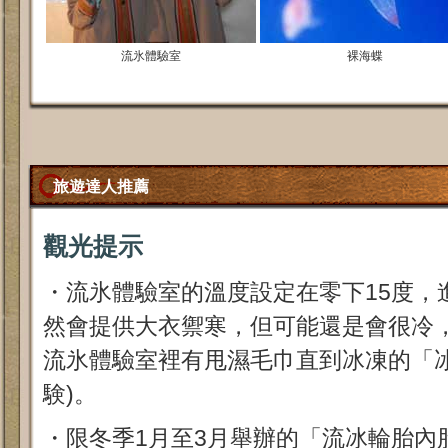
流氷體驗室
裸海蝶
旅遊達人推薦
觀光提示
・流氷體驗室的溫度設定在零下15度，
然會提供大衣禦寒，但可能還是會很冷
流氷體驗室裡有甩濕毛巾直到冰凍的「
験)。
・限冬季1月至3月舉辦的「流冰輪胎內