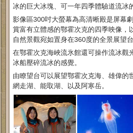
冰的巨大冰塊、可一年四季體驗道流冰
影像區300吋大螢幕為高清晰殿是屏幕
賞富有立體感的鄂霍次克的四季映像，
自然景觀宛如置身在360度的全景展望
在鄂霍次克海峽流氷館還可操作流冰觀
冰船壓碎流冰的感覺。
由瞭望台可以展望鄂霍次克海、雄偉的
網走湖、能取湖、以及阿寒岳。