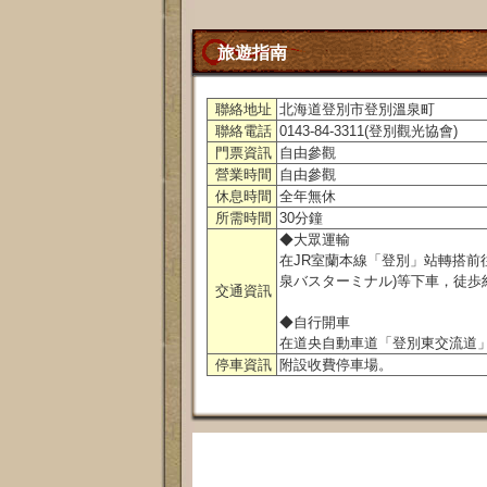
旅遊指南
聯絡地址
北海道登別市登別溫泉町
聯絡電話
0143-84-3311(登別觀光協會)
門票資訊
自由參觀
營業時間
自由參觀
休息時間
全年無休
所需時間
30分鐘
◆大眾運輸
在JR室蘭本線「登別」站轉搭前
泉バスターミナル)等下車，徒歩
交通資訊
◆自行開車
在道央自動車道「登別東交流道」
停車資訊
附設收費停車場。