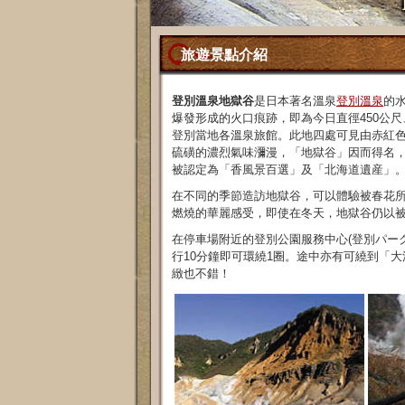
旅遊景點介紹
登別溫泉地獄谷
是日本著名溫泉
登別溫泉
的
爆發形成的火口痕跡，即為今日直徑450公
登別當地各溫泉旅館。此地四處可見由赤紅
硫磺的濃烈氣味瀰漫，「地獄谷」因而得名，
被認定為「香風景百選」及「北海道遺産」
在不同的季節造訪地獄谷，可以體驗被春花
燃燒的華麗感受，即使在冬天，地獄谷仍以
在停車場附近的登別公園服務中心(登別パーク
行10分鐘即可環繞1圈。途中亦有可繞到「
緻也不錯！