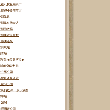
元祖札幌拉麵橫丁
札幌狸小路商店街
登別溫泉
登別溫泉地獄谷
登別熊牧場
登別伊達時代村
十勝川溫泉
富田農場
層雲峽
流星瀑布及銀河瀑布
男山造酒資料館
北方馬公園
特拉普派修道院
五稜郭公園
鮭魚的故鄉 千歲水族館
豐平峽
支笏湖
大澤國定公園