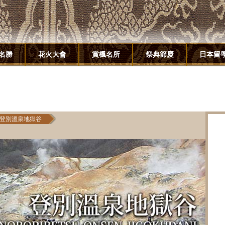
名勝
花火大會
賞楓名所
祭典節慶
日本留
登別溫泉地獄谷