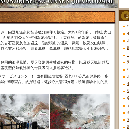
水源，由登別溫泉街徒步數分鐘即可抵達。大約1萬年前，日和山火山
尺、面積約11公頃的登別溫泉地獄谷。從這裡湧出的溫泉，被輸送至
色的岩石及黃灰色的岩丘，裂縫噴出的溫泉、蒸氣、以及火山煤氣，
包括有昭和地獄、龍巻地獄、鉛地獄、鐵砲地獄等大小15種地獄，
。
所包圍的浪漫風情、夏天登別原生林茂密的模樣、以及秋天楓紅熱烈
被雪覆蓋仍熱氣沸騰的奇觀吸引大批遊客造訪。
サービスセンター)，設有圍繞地獄谷1圈約600公尺的探勝路，步
大湯沼澤瞭望台」的探勝路，徒步亦只需20分鐘，繞道體驗不同的景