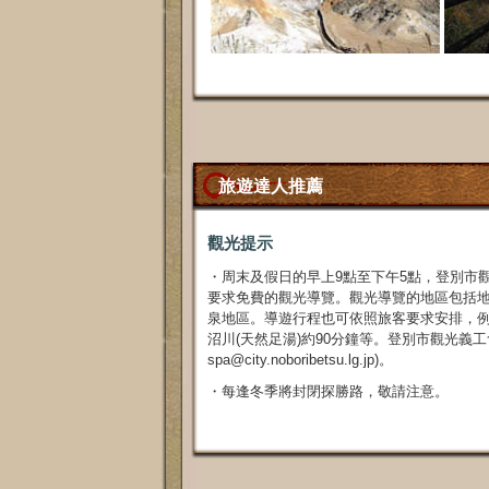
旅遊達人推薦
觀光提示
・周末及假日的早上9點至下午5點，登別市
要求免費的觀光導覽。觀光導覽的地區包括
泉地區。導遊行程也可依照旅客要求安排，例
沼川(天然足湯)約90分鐘等。登別市觀光義工會也接受預
spa@city.noboribetsu.lg.jp)。
・每逢冬季將封閉探勝路，敬請注意。