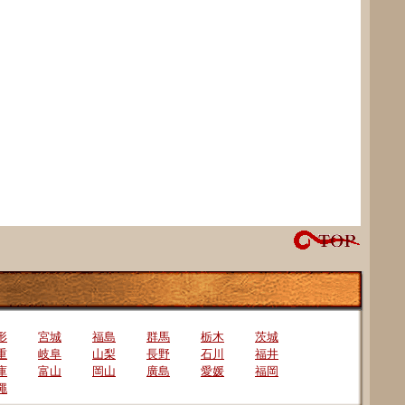
形
宮城
福島
群馬
栃木
茨城
重
岐阜
山梨
長野
石川
福井
庫
富山
岡山
廣島
愛媛
福岡
繩