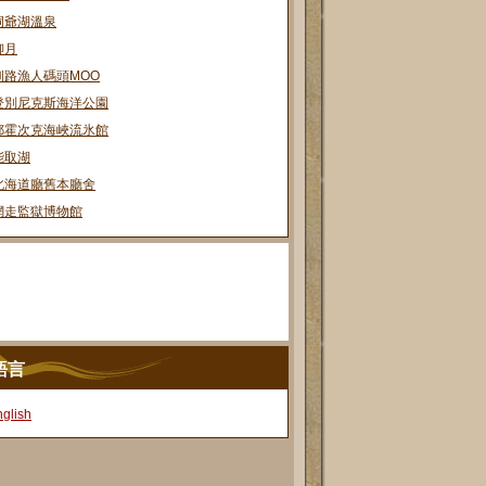
洞爺湖溫泉
柳月
釧路漁人碼頭MOO
登別尼克斯海洋公園
鄂霍次克海峽流氷館
能取湖
北海道廳舊本廳舍
網走監獄博物館
語言
glish