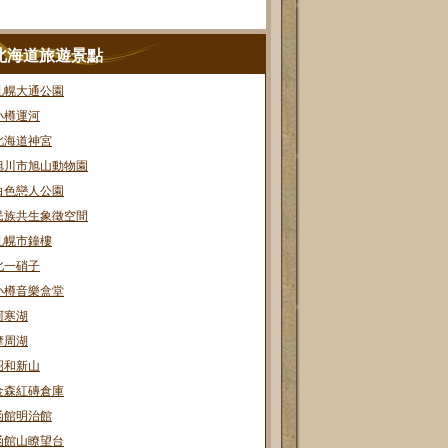
北海道旅遊景點
札幌大通公園
小樽運河
北海道神宮
旭川市旭山動物園
白色戀人公園
民族共生象徵空間
札幌市鐘樓
北一硝子
小樽音樂盒堂
阿寒湖
摩周湖
昭和新山
金森紅磚倉庫
函館明治館
函館山瞭望台