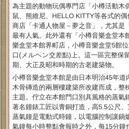
為主題的動物玩偶專門店「小樽活動木
鼠、熊維尼、HELLO KITTY等各式
商店「卡通人物屋－夢之音」，尤其是
最有人氣。此外還有「小樽音樂盒堂本
樂盒堂本館界町店，小樽音樂盒堂5館
口(メルヘン交差點)上。這一區完整保
期、大正及昭和時期的古老建築物。
小樽音樂盒堂本館是由日本明治45年道
木骨磚造的兩層樓建築所改建而成，整
主題。佇立在本館門口別具風格的蒸氣鐘
著名鐘錶工匠以青銅打造，高5.5公尺、
蒸氣鐘是電動式時鐘，以電腦控制讓鍋
氣鐘每小時整點會報時之外，每15分鐘