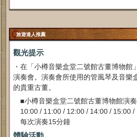
旅遊達人推薦
觀光提示
・在「小樽音樂盒堂二號館古董博物館
演奏會。演奏會所使用的管風琴及音樂
的貴重古董。
■小樽音樂盒堂二號館古董博物館演奏
10:00 / 11:00 / 12:00 / 14:00 / 15:00 /
每次演奏15分鐘
體驗活動