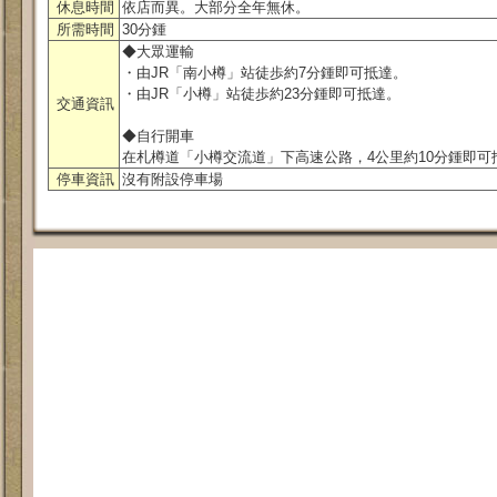
休息時間
依店而異。大部分全年無休。
所需時間
30分鍾
◆大眾運輸
・由JR「南小樽」站徒歩約7分鍾即可抵達。
・由JR「小樽」站徒歩約23分鍾即可抵達。
交通資訊
◆自行開車
在札樽道「小樽交流道」下高速公路，4公里約10分鍾即可
停車資訊
沒有附設停車場