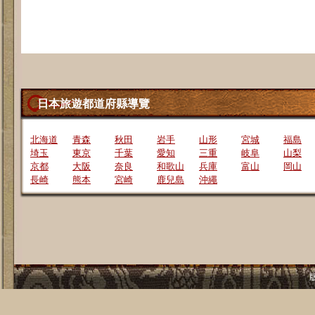
日本旅遊都道府縣導覽
北海道
青森
秋田
岩手
山形
宮城
福島
埼玉
東京
千葉
愛知
三重
岐阜
山梨
京都
大阪
奈良
和歌山
兵庫
富山
岡山
長崎
熊本
宮崎
鹿兒島
沖繩
版