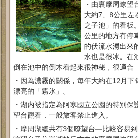
・由裏摩周瞭望
大約7、8公里
之子池」的看板
公里的地方有停
的伏流水湧出來
水也是很冰。在
倒在池中的倒木看起來很神秘，很適合
・因為濃霧的關係，每年大約在12月下
漂亮的「霧氷」。
・湖内被指定為阿寒國立公園的特別保
望台觀看，一般旅客禁止進入。
・摩周湖總共有3個瞭望台—比較容易