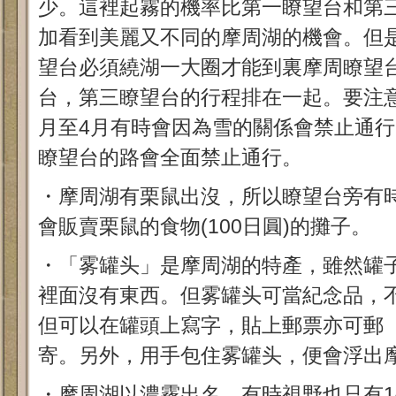
少。這裡起霧的機率比第一瞭望台和第
加看到美麗又不同的摩周湖的機會。但
望台必須繞湖一大圈才能到裏摩周瞭望
台，第三瞭望台的行程排在一起。要注意
月至4月有時會因為雪的關係會禁止通
瞭望台的路會全面禁止通行。
・摩周湖有栗鼠出沒，所以瞭望台旁有
會販賣栗鼠的食物(100日圓)的攤子。
・「雾罐头」是摩周湖的特產，雖然罐
裡面沒有東西。但雾罐头可當紀念品，
但可以在罐頭上寫字，貼上郵票亦可郵
寄。另外，用手包住雾罐头，便會浮出
・摩周湖以濃霧出名，有時視野也只有