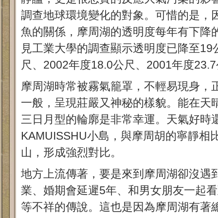
調查地球環境變化的對象。可惜的是，
魚的關係，摩周湖的透明度每年有下降的
見工業大學的調查顯示透明度已降至19公尺
尺、2002年度18.0公尺、2001年度23.
摩周湖時常被霧氣籠罩，不輕易現身，
一般，呈現莊嚴又神秘的樣貌。能在天
三日月型的輪廓是非常幸運。天氣好時
KAMUISSHU小島，與摩周胡的寧靜
山，形成強烈對比。
地方上流傳著，要是來到摩周湖卻沒遇
業、婚期會延遲5年、和男女朋友一起
等不祥的傳說。這也是因為摩周湖有著