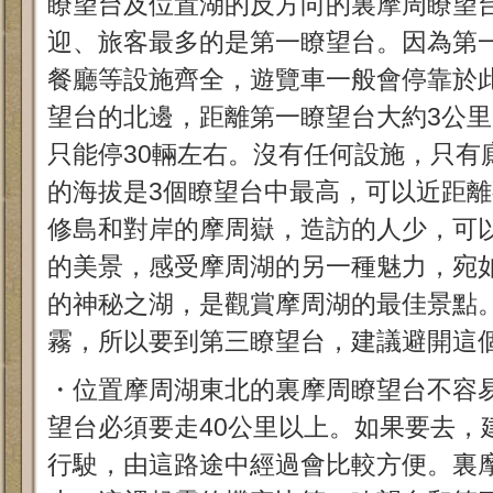
瞭望台及位置湖的反方向的裏摩周瞭望
迎、旅客最多的是第一瞭望台。因為第
餐廳等設施齊全，遊覽車一般會停靠於
望台的北邊，距離第一瞭望台大約3公
只能停30輛左右。沒有任何設施，只有
的海拔是3個瞭望台中最高，可以近距
修島和對岸的摩周嶽，造訪的人少，可
的美景，感受摩周湖的另一種魅力，宛
的神秘之湖，是觀賞摩周湖的最佳景點。
霧，所以要到第三瞭望台，建議避開這
・位置摩周湖東北的裏摩周瞭望台不容
望台必須要走40公里以上。如果要去，
行駛，由這路途中經過會比較方便。裏