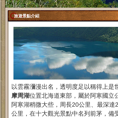
旅遊景點介紹
以雲霧瀰漫出名，透明度足以稱得上是
摩周湖
位置北海道東部，屬於阿寒國立
阿寒湖稍微大些，周長20公里、最深達21
公里，在十大觀光景點中名列前茅，備