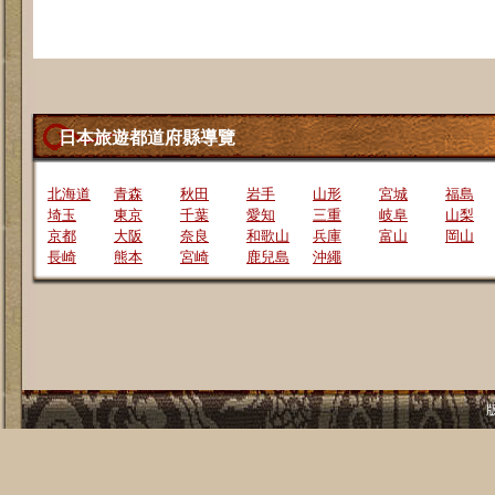
日本旅遊都道府縣導覽
北海道
青森
秋田
岩手
山形
宮城
福島
埼玉
東京
千葉
愛知
三重
岐阜
山梨
京都
大阪
奈良
和歌山
兵庫
富山
岡山
長崎
熊本
宮崎
鹿兒島
沖繩
版