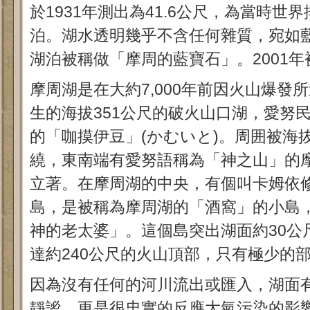
於1931年測出為41.6公尺，為當時世
泊。湖水透明幾乎不含任何雜質，宛如
湖泊被稱做「摩周的藍寶石」。2001
摩周湖是在大約7,000年前因火山爆發
生的海拔351公尺的破火山口湖，愛努
的「咖摸伊豆」(かむいと)。周囲被海抜
繞，東南端有愛努語稱為「神之山」的摩周
立著。在摩周湖的中央，有個叫卡姆依修
島，是被稱為摩周湖的「酒窩」的小島
神的老太婆」。這個島突出湖面約30公
達約240公尺的火山頂部，只有極少的
因為沒有任何的河川流出或匯入，湖面
靜謐，更是很忠實的反應大氣污染的影