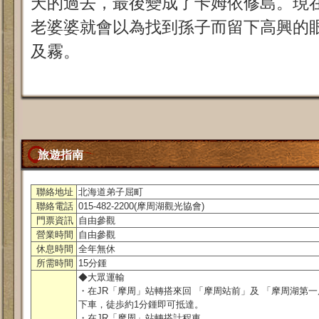
天的過去，最後變成了卡姆依修島。現
老婆婆就會以為找到孫子而留下高興的
及霧。
旅遊指南
聯絡地址
北海道弟子屈町
聯絡電話
015-482-2200(摩周湖觀光協會)
門票資訊
自由參觀
營業時間
自由參觀
休息時間
全年無休
所需時間
15分鍾
◆大眾運輸
・在JR「摩周」站轉搭來回 「摩周站前」及 「摩周湖第
下車，徒歩約1分鍾即可抵達。
・在JR「摩周」站轉搭計程車。