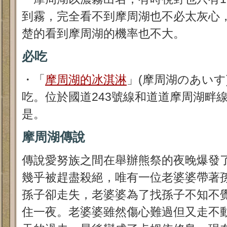
到霧，完全看不到摩周湖也不必太灰心
楚的看到摩周湖的機率也不大。
必吃
・
「
摩周湖的冰淇淋
」
(摩周湖のあいす
吃
。
位於
國道243號線和道道摩周湖畔
是
。
摩周湖傳說
傳說愛努族之間在舉辦熊祭的夜晚爆發
幾乎被趕盡殺絕，唯有一位老婆婆帶著
孫子卻走失，老婆婆為了找孫子不知不
住一夜。老婆婆雖然傷心難過但又走不