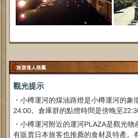
旅遊達人推薦
觀光提示
・小樽運河的煤油路燈是小樽運河的象
24:00。倉庫群的點燈時間是傍晚至22:3
・小樽運河附近的運河PLAZA是觀光
有販賣日本旅客也推薦的食材及特產。