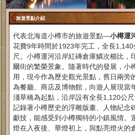
旅遊景點介紹
代表北海道小樽市的旅遊景點—
小樽運
花費9年時間於1923年完工，全長1,140
尺。小樽運河沿岸紅磚倉庫鱗次櫛比，
爾街的繁榮景象。隨著時代的發展，小
用，現今作為歷史觀光景點，舊日兩旁
為餐廳、商店及博物館，向遊人展現當
淺草橋為起點，沿岸設有全長1,120公
記錄著小樽歷史的浮雕版畫、人物紀念
獻技，能感受到小樽獨特的小鎮風情。運
燈在入夜後、華燈初上，與點亮燈火的