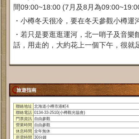
間09:00~18:00 (7月及8月為09:00~19:0
・小樽冬天很冷，要在冬天參觀小樽運
・若只是要逛逛運河，北一哨子及音樂
話，用走的，大約花上一個下午，很就
旅遊指南
聯絡地址
北海道小樽市港町4
聯絡電話
0134-33-2510(小樽觀光協會)
門票資訊
自由參觀
營業時間
自由參觀
休息時間
全年無休
所需時間
30分鍾