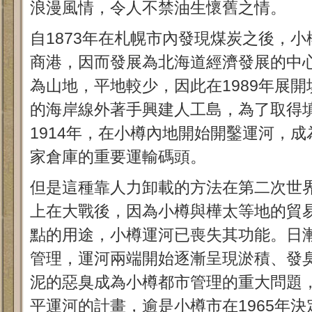
浪漫風情，令人不禁油生懷舊之情。
自1873年在札幌市內發現煤炭之後，
商港，因而發展為北海道經濟發展的中
為山地，平地較少，因此在1989年展
的海岸線外著手興建人工島，為了取得
1914年，在小樽內地開始開鑿運河，
家倉庫的重要運輸碼頭。
但是這種靠人力卸載的方法在第二次世
上在大戰後，因為小樽與樺太等地的貿
點的用途，小樽運河已喪失其功能。日
管理，運河兩端開始逐漸呈現淤積、發
泥的惡臭成為小樽都市管理的重大問題
平運河的計畫，逾是小樽市在1965年