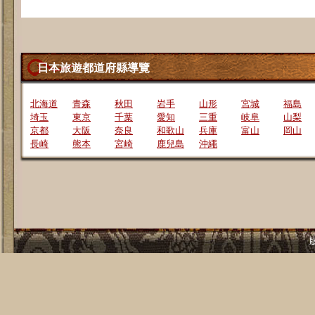
日本旅遊都道府縣導覽
北海道
青森
秋田
岩手
山形
宮城
福島
埼玉
東京
千葉
愛知
三重
岐阜
山梨
京都
大阪
奈良
和歌山
兵庫
富山
岡山
長崎
熊本
宮崎
鹿兒島
沖繩
版