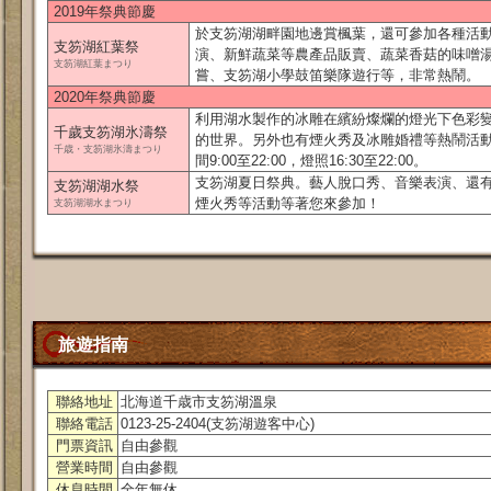
2019年祭典節慶
於支笏湖湖畔園地邊賞楓葉，還可參加各種活
支笏湖紅葉祭
演、新鮮蔬菜等農產品販賣、蔬菜香菇的味噌
支笏湖紅葉まつり
嘗、支笏湖小學鼓笛樂隊遊行等，非常熱鬧。
2020年祭典節慶
利用湖水製作的冰雕在繽紛燦爛的燈光下色彩
千歲支笏湖氷濤祭
的世界。另外也有煙火秀及冰雕婚禮等熱鬧活
千歳・支笏湖氷濤まつり
間9:00至22:00，燈照16:30至22:00。
支笏湖夏日祭典。藝人脫口秀、音樂表演、還
支笏湖湖水祭
煙火秀等活動等著您來參加！
支笏湖湖水まつり
旅遊指南
聯絡地址
北海道千歳市支笏湖溫泉
聯絡電話
0123-25-2404(支笏湖遊客中心)
門票資訊
自由參觀
營業時間
自由參觀
休息時間
全年無休