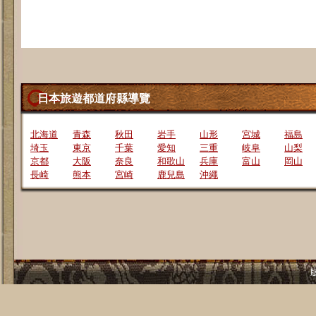
日本旅遊都道府縣導覽
北海道
青森
秋田
岩手
山形
宮城
福島
埼玉
東京
千葉
愛知
三重
岐阜
山梨
京都
大阪
奈良
和歌山
兵庫
富山
岡山
長崎
熊本
宮崎
鹿兒島
沖繩
版