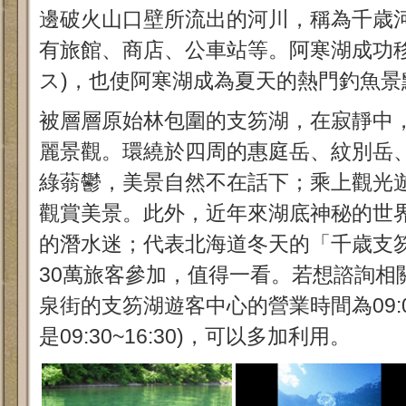
邊破火山口壁所流出的河川，稱為千歳
有旅館、商店、公車站等。阿寒湖成功
ス)，也使阿寒湖成為夏天的熱門釣魚景
被層層原始林包圍的支笏湖，在寂靜中
麗景觀。環繞於四周的惠庭岳、紋別岳
綠蓊鬱，美景自然不在話下；乘上觀光
觀賞美景。此外，近年來湖底神秘的世
的潛水迷；代表北海道冬天的「千歳支
30萬旅客參加，值得一看。若想諮詢相
泉街的支笏湖遊客中心的營業時間為09:00~
是09:30~16:30)，可以多加利用。