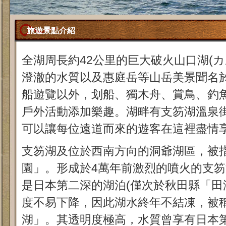
旅遊景點介紹
全湖周長約42公里的巨大破火山口湖(カ
澄澈的水質以及惠庭岳等山岳美景聞名
船遊覽以外，划船、獨木舟、賞鳥、釣
戶外活動添加樂趣。湖畔有支笏湖溫泉
可以讓每位遠道而來的遊客在這裡盡情
支笏湖及位於西南方向的洞爺湖區，被
園」。形成於4萬年前激烈的噴火的支笏
是日本第二深的湖泊(僅次於秋田縣「田
度不易下降，因此湖水終年不結凍，被
湖」。其透明度極高，水質曾享有日本